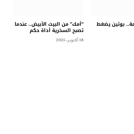
مة.. بوتين يضغط
“أمك” من البيت الأبيض.. عندما
تصبح السخرية أداة حكم
18 أكتوبر، 2025