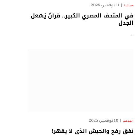
11 نوفمبر، 2025
حياتنا
في المتحف المصري الكبير.. قرآنٌ يُشعل
الجدل
…
10 نوفمبر، 2025
الهدهد
نفق رفح والجيش الذي لا يقهر!