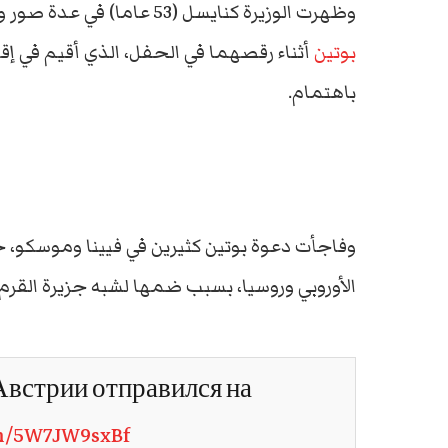
وظهرت الوزيرة كنايسل (53 عاما) في عدة صور وهي تبتسم، مرتدية فستانا أبيض طويلا، وتتحدث مع
بوتين
أثناء رقصهما في الحفل، الذي أقيم في إق
باهتمام.
وفاجأت دعوة بوتين كثيرين في فيينا وموسكو، خ
الأوروبي وروسيا، بسبب ضمها لشبه جزيرة القرم 
 Австрии отправился на
om/5W7JW9sxBf