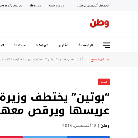
الجمعة, أغسطس 7, 2026
Contact us
Sitemap
من نحن / Who we are
الرئيسية
تقارير
الهدهد
حياتنا
فيد
أنت الآن تتصفح:
أرشيف وطن
»
فيديو
»
“بوتين” يختطف وزيرة خارجية النمسا 
فيديو
“بوتين” يختطف وزيرة 
عريسها ويرقص معها 
وطن
18 أغسطس، 2018