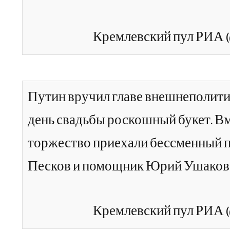
Путин вручил главе внешнеполити
день свадьбы роскошный букет. Вм
торжество приехали бессменный 
Песков и помощник Юрий Ушако