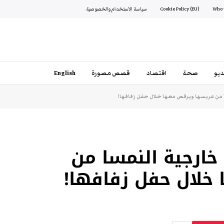
Cookie Policy (EU)
سياسة الاستخدام والخصوصية
يو
صحة
اقتصاد
قصص مصورة
English
من عريسها ويرقص معها خلال حفل زفافها!
خارجية النمسا من
خلال حفل زفافها!