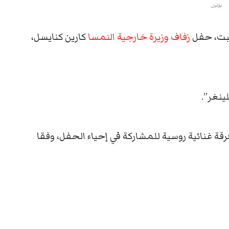
بوتين
بت، حفل
زفاف
وزيرة خارجية النمسا
كارين كنايسل،
ينغر”.
رقة غنائية روسية للمشاركة في إحياء الحفل، وفقا