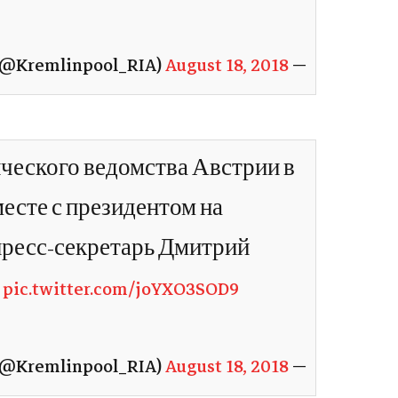
August 18, 2018
— Кремлевский пул РИА (@Kremlinpool_RIA)
ческого ведомства Австрии в
есте с президентом на
пресс-секретарь Дмитрий
в
pic.twitter.com/joYXO3SOD9
August 18, 2018
— Кремлевский пул РИА (@Kremlinpool_RIA)