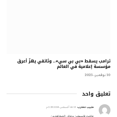
ترامب يسقط «بي بي سي».. وثائقي يهزّ أعرق
مؤسسة إعلامية في العالم
10 نوفمبر، 2025
تعليق واحد
طبيب مغترب
on
13 أغسطس، 2018 2:35 م
عاشت فلسطين وعاش المجاهدون