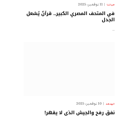
11 نوفمبر، 2025
حياتنا
في المتحف المصري الكبير.. قرآنٌ يُشعل
الجدل
…
10 نوفمبر، 2025
الهدهد
نفق رفح والجيش الذي لا يقهر!