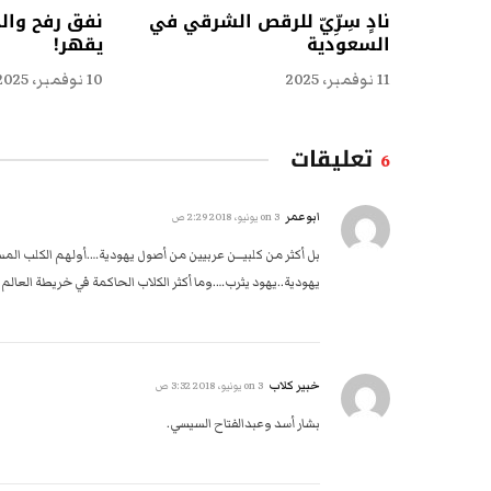
نادٍ سِرِّيّ للرقص الشرقي في
نفق رفح وال
السعودية
يقهر!
11 نوفمبر، 2025
10 نوفمبر، 2025
تعليقات
6
ابوعمر
on
3 يونيو، 2018 2:29 ص
بل أكثر من كلبيـــن عربيين من أصول يهودية….أولهم الكلب ا
يهودية..يهود يثرب….وما أكثر الكلاب الحاكمة في خريطة العالم 
خبير كلاب
on
3 يونيو، 2018 3:32 ص
بشار أسد وعبدالفتاح السيسي.