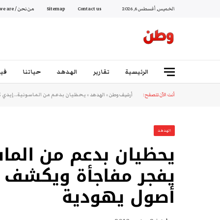
الخميس, أغسطس 6, 2026
Contact us
Sitemap
من نحن / Who we are
الرئيسية
تقارير
الهدهد
حياتنا
فيد
أنت الآن تتصفح:
أرشيف وطن
»
الهدهد
»
يحظيان بدعم من الماسونية.. إيدي
الهدهد
يحظيان بدعم من الما
يفجر مفاجأة ويكشف ع
أصول يهودية