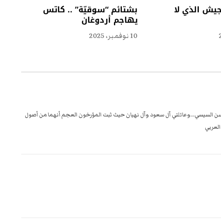
جيش الذي لا
بشتائم “سوقيّة” .. كاتس
يهاجم أردوغان
10 نوفمبر، 2025
لمسن السيسي…وعائلتي آل سعود وآل نهيان حيث ثبت المؤرخون العجم أنهما من أصول
العربي