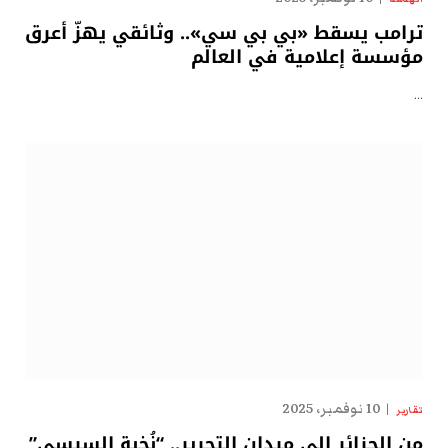
ترامب يسقط «بي بي سي».. وثائقي يهزّ أعرق
مؤسسة إعلامية في العالم
…
10 نوفمبر، 2025
تقارير
من الجزائر إلى ميدان التحرير.. “نُخبة السيسي”