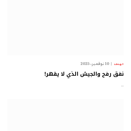
10 نوفمبر، 2025
الهدهد
نفق رفح والجيش الذي لا يقهر!
…