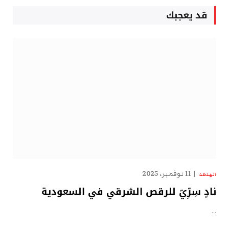
قد يعجبك
11 نوفمبر، 2025
الهدهد
نادٍ سِرِّيّ للرقص الشرقي في السعودية
…