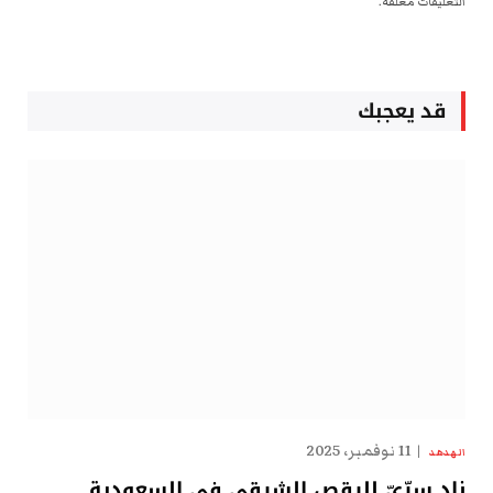
التعليقات مغلقة.
قد يعجبك
11 نوفمبر، 2025
الهدهد
نادٍ سِرِّيّ للرقص الشرقي في السعودية