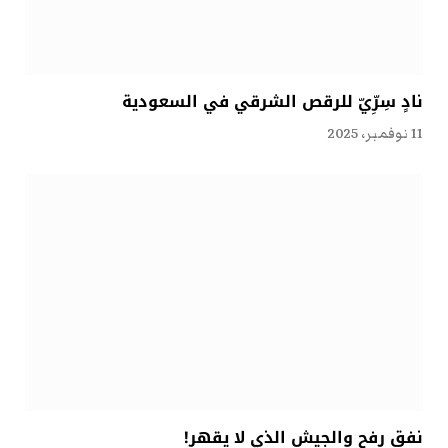
نادٍ سِرِّيّ للرقص الشرقي في السعودية
11 نوفمبر، 2025
نفق رفح والجيش الذي لا يقهر!