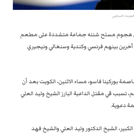
لموساد الاسرائيلي
تلا في هجوم مسلح شنته جماعة متشددة على مطعم
ة “واغادوغو|، قضى فيه 18 شخصا آخرين بينهم فرنسي وكندية وسنغالي ونيجيري
عاصمة بوركينا فاسو، مساء الاثنين، الكويت بعد أن
تسبب في مقتل الداعية البارز الشيخ وليد العلي
مة دعوية.
بير، الشيخ الدكتور وليد العلي والشيخ فهد