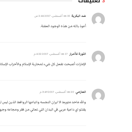
تعليقات
3
ضد البكرية
on
15 أغسطس، 2017 2:46 ص
أعوذ بالله من هذه الوجود العفنة.
الثورة للأحرار
on
17 أغسطس، 2017 4:22 م
الإمارات أصبحت تفعل كل شيء لمحاربة الإسلام والأحزاب الإسلام
العازمي
on
20 أغسطس، 2017 3:49 م
والله ماحد متورط الا ايران النجسه واتباعها الروافظ الذين ليس
يقتلو اي داعية عربي في البدان التي تعاني من فقر ومجاعه وجه