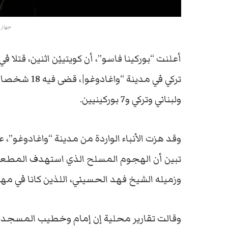
جهاز ا
أعلنت “بوركينا فاسو”، أن كويتييْن اثنين، ق
تركي في مدين
ولبناني وتركي و7 بوركينيين.
وقد هزت الأنباء الواردة من مدينة “واغادوغو”، 
تبين أن الهجوم المسلح الذي استهدف المطعم، 
وزميله الشيخ فهد الحسيني، اللذين كانا في مه
وقالت تقارير محلية إن إمام وخطيب المسجد الك