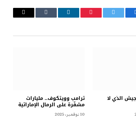
يسبوك
تويتر
بينتيريست
لينكدإن
Tumblr
البريد
الإلكتروني
جيش الذي لا
ترامب وويتكوف.. مليارات
مشفّرة على الرمال الإماراتية
10 نوفمبر، 2025