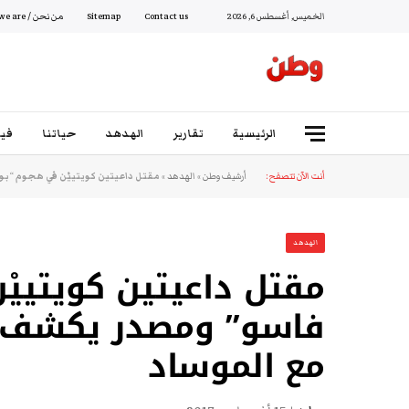
الخميس, أغسطس 6, 2026
Contact us
Sitemap
من نحن / Who we are
الرئيسية
تقارير
الهدهد
حياتنا
فيد
أنت الآن تتصفح:
أرشيف وطن
»
الهدهد
»
مقتل داعيتين كويتييْن في هجوم “بو
الهدهد
مقتل داعيتين كويتييْ
فاسو” ومصدر يكشف تو
مع الموساد