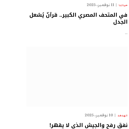
11 نوفمبر، 2025
حياتنا
في المتحف المصري الكبير.. قرآنٌ يُشعل
الجدل
…
10 نوفمبر، 2025
الهدهد
نفق رفح والجيش الذي لا يقهر!