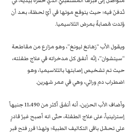
متواصل إلى قبرها المستقبليّ الذي حفره بيديه، كي
تُدفنَ فيه؛ حيث يتوقع موتها في أيّ لحظة، بعد أن
وُلدت مُصابةً بمرض الثلاسيميا.
ويقول الأب “زهانغ ليونغ”، وهو مزارع من مقاطعة
“سيتشوان”، إنّه أنفق كل مدخراته في علاج طفلته،
حيث تم تشخيص إصابتها بالثلاسيميا، وهو
اضطراب دم وراثي، وهي في عمر شهرين.
وأضاف الأب الحزين، أنه أنفقَ أكثر من 11،490 جنيهاً
إسترلينياً، على علاج الطفلة، حتّى انه أصبح غيرُ قادرٍ
على تحمّل باقي التكاليف الطبية؛ ولهذا قرر فتح قبرٍ