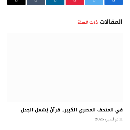
فيسبوك
تويتر
بينتيريست
لينكدإن
Tumblr
البريد
الإلكتروني
المقالات
ذات الصلة
في المتحف المصري الكبير.. قرآنٌ يُشعل الجدل
11 نوفمبر، 2025