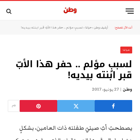
أنت الآن تتصفح:
أرشيف وطن
»
حياتنا
»
لسببٍ مؤلم .. حفر هذا الأبّ قبر ابنته بيديه!
حياتنا
لسببٍ مؤلم .. حفر هذا الأبّ
قبر ابنته بيديه!
وطن
27 يونيو، 2017
يصطحبُ أبٌ صينيّ طفلته ذات العامين، بشكلٍ