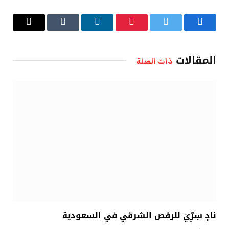
فيسبوك
تويتر
بينتيريست
لينكدإن
Tumblr
البريد
الإلكتروني
المقالات
ذات الصلة
نادٍ سِرِّيّ للرقص الشرقي في السعودية