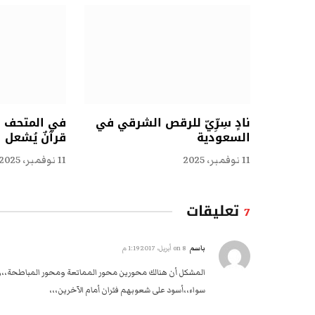
نادٍ سِرِّيّ للرقص الشرقي في
في المتحف ال
السعودية
قرآنٌ يُشعل 
11 نوفمبر، 2025
11 نوفمبر، 2025
تعليقات
7
باسم
on
8 أبريل، 2017 1:19 م
المشكل أن هنالك محورين محور المماتعة ومحور المباطحة،،وم
سواء،،أسود على شعوبهم فئران أمام الآخرين،،،