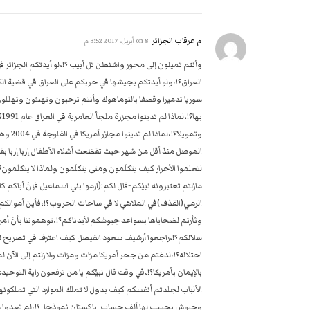
م عرقاب الجزائر
on
8 أبريل، 2017 3:52 م
وأنتم تميلون إلى محور واشنطن تل أبيب ؟!،لو أيدتكم الجزائر ف
العراق؟!،ولو أيدتكم بجيشها في حربكم على العراق في قضية ال
به
وتمويل
الموصل منذ أقل من شهر حيث تقطَعت أشلاء الأطفال إربا إربا 
لتعلموا الأحرار كيف يتكلَمون ومتى يتكلَمون ولماذا لا يتكلَمون؟!،أ
مازلتم تعتبرونه نبيُكم-قال لكم:(ارموا بني اسماعيل فإنَ أباكم ك
الرمي(القذف)في الملاهي لا في ساحات الحروب؟!،فأين أموالكم 
وثأرتم لضحاياها بسواعد جيوشكم لأيدناكم؟!،توهموننا بأنَ أم
سلالكم؟!،راجعوا أرشيف سعود الفيصل كيف اعترف في تصريح له 
احتلاله؟!،لدغتم من جحر أمريكا مرَات ومرَات ولا زلتم إلى الآن 
بالإيمان بأمريكا؟!،في وقت قال نبيُكم يا من ترفعون راية التوح
الألباب لجلدتم أنفسكم كيف بدول لا تملك الموارد التي تملكونها
وجيوش يحسب لها ألف حساب-باكستان نموذجا-؟!،لم تعدوا ما ا