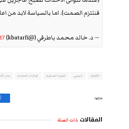
فنلتزم الصمت). اما بالسياسة لابد من ا
— د. خالد محمد باطرفي (@kbatarfi)
017
الأطفال
السيسي
الضربة العسكرية
الولايات المتحدة
بشار الأس
شاركها.
ف
المقالات
ذات الصلة