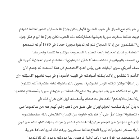
ي حربكم مع العراق في حرب الخليج الأولى لكان جزاؤها حصارا وتدميرا مثلما دمرتم
كويت مثلما سخَرت سوريا جيشها لمشاركتكم تلك الحرب لكان جزاؤها اليوم مثل جزاء
سوريا تدميرا وقصفا بالتوماهوك وأنتم ترحبون وتهنئون وتهللون؟!،تتكلمون عن إدانة المجازر فلم لم تدينوا مجزرة حماة في 1980 أم لم تسمعوا
ا؟!،لماذا لم تدينوا مجزرة ملجأ العامرية في العراق عام 1991؟!،لماذا لم تدينوا مجزرة رابعة العدوية المعلومة مرتكبوها تنفيذا وتحريضا
ا؟!،لماذا لم تدينوا مجازر أمريكا في الفلوجة في 2004 وهي تقصف باليورانيوم المنضب شأنه شأن الكيماوي؟!،لماذا لم تدينوا مجزرة أمريكا في
بقصف أمريكي سوَى البنايات على رؤس اهلها؟!،صمتم كل هذا الصمت ثمَ جئتم الآن
نتم لا تتكلَمون إلاَ لما يتكلَم أسيادكم في البيت الأسود أو في بيت نتانيهوا؟!،نبيُكم -إن
ان راميَا)؟!،ولكن تركتم الرَمي لغيركم؟!،يرمون بالتوماهوك نيابة عنكم؟!،أنتم تتقنون
التي لم تمكَنكم من بناء الجيوش ولا صنع الأسلحة؟!،لو غزوتم سوريا وأسقطتم نظامها
ريكا تحارب لأجلكم؟!،لقد حاربت صدام وأسقطته فهل كان خراج ذلك في
بأنَ أمريكا سلَمت العراق لإيران على طبق من ذهب رغم أنَهم هم من ساندوها على
لم تتعظوا؟!،وهذا دلَ على أنَ قلوبكم خاوية من الإيمان؟!،الإيمان بالله استعضتموه
يد:(لا يلدغ المؤمن من الجحر مرتين)؟!،فمالكم تلدغون مرَات ومرَات؟!،لو كنتم من ذوي
 ولا تسخَر الميزانيات لوزارة الدفاع مثلما تسخرون ورغم ذلك لديها صناعة حربية
ستطعتم من قوة ومن رباط الخيل ترهبون بها عدوكم وعدو الله فلا تلوموا