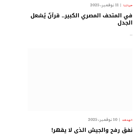
11 نوفمبر، 2025
حياتنا
في المتحف المصري الكبير.. قرآنٌ يُشعل
الجدل
…
10 نوفمبر، 2025
الهدهد
نفق رفح والجيش الذي لا يقهر!