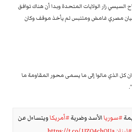
 السيسي زار الولايات المتحدة وبدا أن هناك توافق
خرج بيان مصري غامض وملتبس لم يأخذ موقف وكان
وان كل الذي مالوا إلى ما يسمى محور المقاومة ما
.
يمة
#سوريا
الأسد وضربة
#أمريكا
ويتساءل عن
#لبنان
https://t.co/JJZO4chQUa