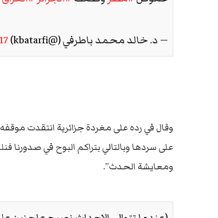
— د. خالد محمد باطرفي (@kbatarfi)
017
وقال في رده على مغردة جزائرية انتقدت موقفه 
على سردها وبالتالي بتراكم البوح في صدورنا فنل
ومعايشة الحدث”.
(عندما تتوالى الاحداث نصبح عاجزين على 