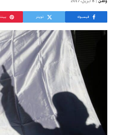
وطن
8 أبريل، 2017
فيسبوك
تويتر
بينت