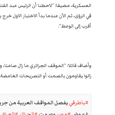
العسكرية، مضيفا: “لاحظنا أن الرئيس عبد الفتاح
في الرؤى، ثم الآن عندما بدأ الاختبار الاول 
أقرب إلى الوعظ”.
وأضاف قائلا: “الموقف الجزائري ما زال صامتا، 
زالوا يقاومون بالصمت أو التصريحات الغامضة”
#باطرفي
يفصل المواقف العربية من جر
غموض
#مصر
وصمت
#الجزائر
#العراق