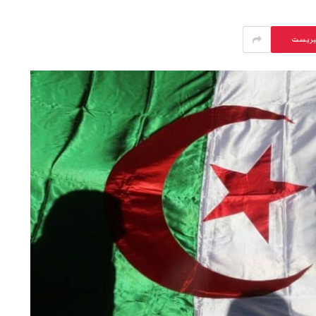
يريست