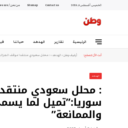
الخميس, أغسطس 6, 2026
Contact us
Sitemap
من نحن / Who we are
الرئيسية
تقارير
الهدهد
حياتنا
فيد
أنت الآن تتصفح:
أرشيف وطن
»
الهدهد
»
: محلل سعودي منتقدا موقف الجزائر
الهدهد
: محلل سعودي منتقدا 
سوريا:”تميل لما يسم
والممانعة”