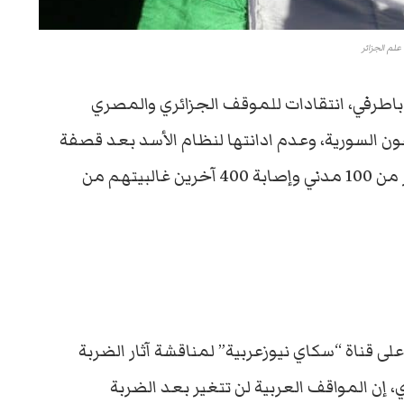
علم الجزائر
اطرفي، انتقادات للموقف الجزائري والمصري
 السورية، وعدم ادانتها لنظام الأسد بعد قصفة
للمدينة بالغازات السامة والذي راح ضحيته أكثر من 100 مدني وإصابة 400 آخرين غالبيتهم من
لى قناة “سكاي نيوزعربية” لمناقشة آثار الضربة
، إن المواقف العربية لن تتغير بعد الضربة