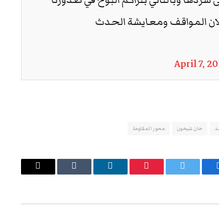
علان المواقف ومعايشة الحدث
April 7, 2
د
خان شيخون
محور المقاومة
يسبوك
تويتر
بينتيريست
لينكدإن
Tumblr
البريد
الإلكتروني