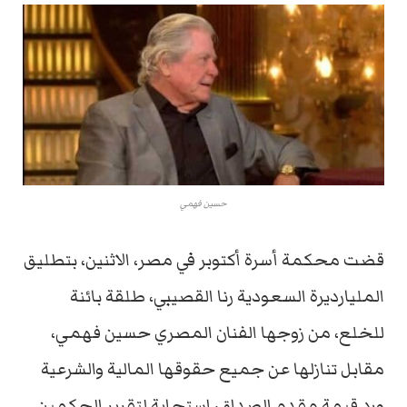
حسين فهمي
قضت محكمة أسرة أكتوبر في مصر، الاثنين، بتطليق
المليارديرة السعودية رنا القصيبي، طلقة بائنة
للخلع، من زوجها الفنان المصري حسين فهمي،
مقابل تنازلها عن جميع حقوقها المالية والشرعية
ورد قيمة مقدم الصداق، استجابة لتقرير الحكمين