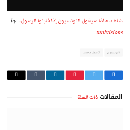
شاهد ماذا سيقول التونسيون إذا قابلوا الرسول…
by
tunivisions
التونسيون
الرسول محمد
فيسبوك
تويتر
بينتيريست
لينكدإن
Tumblr
البريد
الإلكتروني
المقالات
ذات الصلة