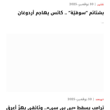
10 نوفمبر، 2025
تقارير
بشتائم “سوقيّة” .. كاتس يهاجم أردوغان
…
10 نوفمبر، 2025
الهدهد
ترامب يسقط «بي بي سي».. وثائقي يهزّ أعرق