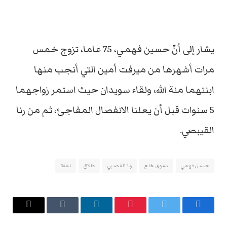
يشار إلى أنّ حسين فهمي، 75 عاما، تزوج خمس
مرات أشهرها من ميرفت أمين التي أنجب منها
ابنتهما منة الله، ولقاء سويدان حيث استمر زواجهما
5 سنوات قبل أن يعلنا الانفصال المفاجئ، ثم من رنا
القيبصي.
حسين فهمي
دعوى خلع
رنا القصيبي
طلاق
نفقة
فيسبوك
تويتر
بينتيريست
لينكدإن
Tumblr
البريد