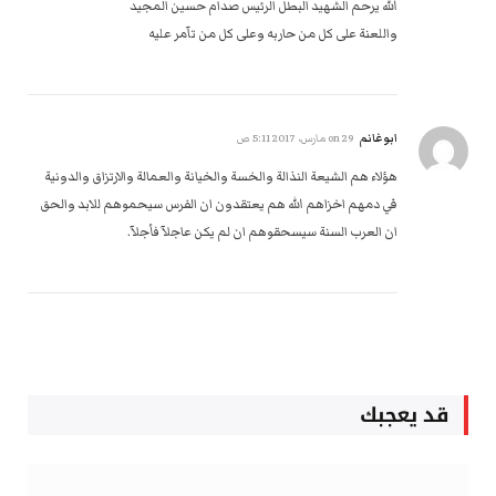
الله يرحم الشهيد البطل الرئيس صدام حسين المجيد
واللعنة على كل من حاربه وعلى كل من تآمر عليه
ابوغانم
on
29 مارس، 2017 5:11 ص
هؤلاء هم الشيعة النذالة والخسة والخيانة والعمالة والارتزاق والدونية
في دمهم اخزاهم الله هم يعتقدون ان الفرس سيحموهم للابد والحق
ان العرب السنة سيسحقوهم ان لم يكن عاجلآ فأجلآ.
قد يعجبك