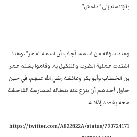
بالإنتماء إلى “داعش”.
وعند سؤاله عن اسمه، أجاب أن اسمه “عمر”، وهنا
اشتدت عملية الضرب والتنكيل به، وقاموا بشتم عمر
بن الخطاب وأبو بكر وعائشة رضي الله عنهم، في حين
حاول أحدهم أن ينزع عنه بنطاله لممارسة الفاحشة
معه بقصد إذلاله.
https://twitter.com/A822822A/status/793724171