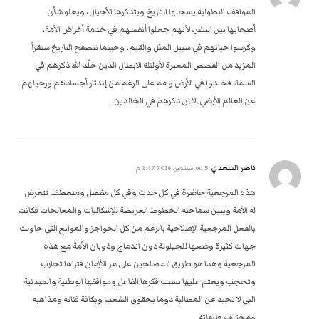
المواقف البطولية يسجلها التاريخ ويتذكرها الأجيال، ويعلو شأن
أصحابها بين البشر، لأنهم جعلوا أنفسهم في خدمة أغراض الأمة،
وكرسوا حياتهم في سبيل المثل والقيم، وحينما نتصفح التاريخ سنقرأ
المزيد من القصص المعبرة لأولئك الابطال الذين خلّد الله ذكرهم في
السماء فخلدوا في الأرض وهم على الرغم من إندثار أجسادهم ورحيلهم
عن العالم الأرضي إلا إن ذكرهم في الخالدين.
ناصر السعدي
on
5 سبتمبر، 2016 2:47 م
هذه المرجعية حاضرة في كل حدث وفي كل مفصل ومنعطف تتعرض
له الأمة ويبين سماحته الخطوط العريضة للإشكاليات والمعالجات فكانت
بالفعل المرجعية الإصلاحية بالرغم من كل الحواجز والموانع التي حاولت
جهات كثيرة وضعها للحيلولة دون اندماج وذوبان الأمة مع هذه
المرجعية وهذا هو طريق المصلحين على مر الأزمان فتراها تحارب
وتحجب ويعتم عليها بسبب فكرها الفاعل ومواقفها الوطنية والمبدئية
التي لا تحيد عن المطالبة دوما بحقوق الشعب وبكافة فئاته ومذاهبه
ومختلف طبقاته