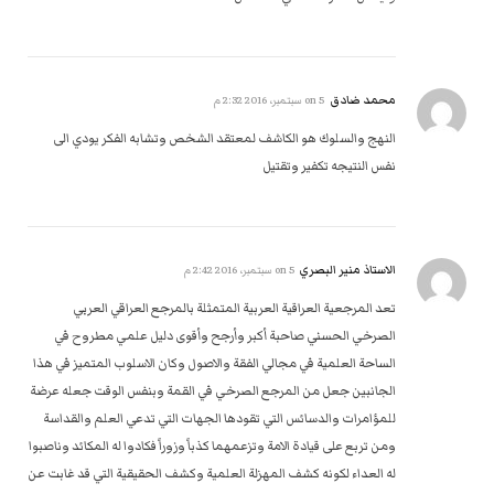
محمد ضادق
on
5 سبتمبر، 2016 2:32 م
النهج والسلوك هو الكاشف لمعتقد الشخص وتشابه الفكر يودي الى
نفس النتيجه تكفير وتقتيل
الاستاذ منير البصري
on
5 سبتمبر، 2016 2:42 م
تعد المرجعية العراقية العربية المتمثلة بالمرجع العراقي العربي
الصرخي الحسني صاحبة أكبر وأرجح وأقوى دليل علمي مطروح في
الساحة العلمية في مجالي الفقة والاصول وكان الاسلوب المتميز في هذا
الجانبين جعل من المرجع الصرخي في القمة وبنفس الوقت جعله عرضة
للمؤامرات والدسائس التي تقودها الجهات التي تدعي العلم والقداسة
ومن تربع على قيادة الامة وتزعمهما كذباً وزوراً فكادوا له المكائد وناصبوا
له العداء لكونه كشف المهزلة العلمية وكشف الحقيقية التي قد غابت عن