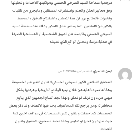
مرجعية سماحة السيد الصرخي الحسني ومواكبتها للاحداث وتحليلها
وفق معايير العقل والعلم واستشراف المستقبل ومايجري من تقلبات
وتغيرات فالمتابع يرى ان هذا التحليل واﻻستنتاج الدقيق والمحيط
بالكثير من التفاصيل .انما يعكس عمق التفكير ودقته عند سماحة السيد
الصرخي الحسني واﻻبتعاد عن الميول الشخصية او المصلحية الضيقة
في عملية دراسة وتحليل الواقع الذي نعيشه
ايمن الناصري
on
6 سبتمبر، 2016 7:55 ص
المحقق الاسلامي الكبير الصرخي الحسني لا تناول الامور عبر الخصومة
وهذا ما تعودنا عليه من خلال تبنيه الوقائع التاريخية وعرضها بشكل
مهني من دون تزلف او تملق ولهذا نجد اتساع الجمهور الذي يتابع
محاضراته ومن يراجع تلك المحاضرات يجد فيها الانصاف وقد ذكر بعض
المسميات كما حدثت ويتناول نفس المسميات في مواقف اخرى كما
جرت من دون تحيز او تدليس وهذا الخط الصحيح للتحقيق وتناول
الاحداث