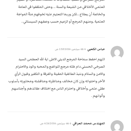
العلمي الأخلاقي من الشيعة والسنة … وحتى المثقفوا في العامة
والخاصة أن يطلاع …لكن وربما التعتيم عليه لخوفهم منهٌ المواجة
العلمية ,ومنهم المرجع أو الزعيم حسب وصفهم السيستاني..
عباس الكعبي
on
6 سبتمبر، 2016 1:53 ص
اللهم احفظ سماحة المرجع الديني الاعلى اية الله العظمى السيد
الصرخي الحسني دام ظله مرجع التواضع والمحبه والود والاحترام
والامن والسلام وننبذ الطائفية المقيتة والفرقة و التكفير وقبول الرأي
الآخر واحتوائه وإن كان مخالف ومناظرته ومناقشته ومحاورته بأسلوب
عقلي علمي وأخلاقي واحترام الناس مع اختلاف عقائدهم وأجناسهم
وألوانهم .
المهندس محمد العراقي
on
6 سبتمبر، 2016 6:24 ص