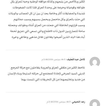
الكثير وبالأخص من يتبعهم وكذلك مواقفه الوطنيه وحبه للعراق بكل
طوائفه وقومياته وحرصه على وحدة العراق فلذا كانت الضغوطات
شديدة والمضايقات أكثر وخاصة بعد ان بين ان كل المصائب والويلات
التي حلت بالعراق وكل ماحصل ويحصل بسببهم وسبب عمالتهم
وسبب قرارتهم الخاطئة التي جعلت من العراق أشلاء وطوائف وجعلته
ساحة للتصارع بين الدول ذات الاطماع والتي تسعي التي تمزيق لحمة
أبناء هذا البلد اللذين أصبحوا يتقاتلون تقاتل مذهبي وطائفي وغيره
كامل عبداللطيف
on
5 سبتمبر، 2016 2:44 م
نلاحظ الكثير من مثقفي العراق والعروبة يتفاعلون مع حركة المرجع
الديني السيد الصرخي لإعادة المجتمع الى حركته السليمة وبناء الإنسان
من جديد وتخليصهما من كل التحريفات التي تلبست بهما
رعد التميمي
on
5 سبتمبر، 2016 2:46 م