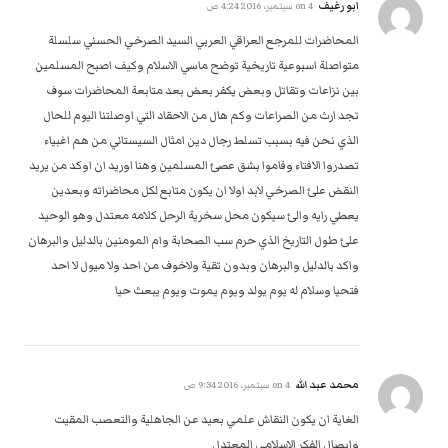
ابو رغيف
on
4 سبتمبر، 2016 4:24 ص
المحاضرات للمرجع العراقي العربي السيد الصرخي الحسني سلسلة
متواصلة اسبوعية تاريخية توضح ماسي الاسلام وكيف اصبح المسلمين
بين نزاعات وتقاتل وبعض يكفر بعض بعد متابعة المحاضرات سوف
تجد ارث من الصراعات وكم هال من الاحقاد التي اوصلتنا اليوم للحال
الذي نحن فيه بسبب تسلط رجال دين امثال السيستاني من هم اغبياء
تصدروا الافتاء وقاموا بشق عصئ المسلمين وهنا اوريد ان اوكد من يريد
النقض علئ الصرخي لابد اولا ان يكون متابع لكل محاضراته وبعدين
يعطي رايه والئ سيكون محل سخرية الرحل كلامه معتدل وهو الوحيد
علئ طول التاريخ الذي حرم سب الصحابة وام المومنين بالدليل والبرهان
واكد بالدليل والبرهان وبدون تقية ولاخوف من احد ولا ميول لا احد
فتحيا وسلام له يوم يولد ويوم يموت ويوم يبعث حيا
محمد عبد الله
on
4 سبتمبر، 2016 9:34 ص
الغاية ان يكون النقاش علمي بعيد عن الجاهلية والتعصب المقيت
وايصال الفكر الاسلامي المعتدل