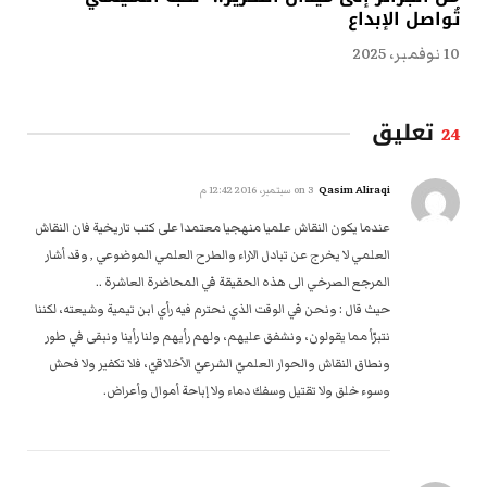
تُواصل الإبداع
10 نوفمبر، 2025
تعليق
24
Qasim Aliraqi
on
3 سبتمبر، 2016 12:42 م
عندما يكون النقاش علميا منهجيا معتمدا على كتب تاريخية فان النقاش
العلمي لا يخرج عن تبادل الاراء والطرح العلمي الموضوعي , وقد أشار
المرجع الصرخي الى هذه الحقيقة في المحاضرة العاشرة ..
حيث قال : ونحن في الوقت الذي نحترم فيه رأي ابن تيمية وشيعته، لكننا
نتبرّأ مما يقولون، ونشفق عليهم، ولهم رأيهم ولنا رأينا ونبقى في طور
ونطاق النقاش والحوار العلميّ الشرعيّ الأخلاقيّ، فلا تكفير ولا فحش
وسوء خلق ولا تقتيل وسفك دماء ولا إباحة أموال وأعراض.