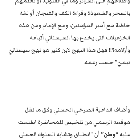
واطلاعهم على السرائر وما في القلوب، أو لعلمهم
بالسحر والشعوذة وقراءة الكف والفنجان أو لغة
خاصّة مع أمير المؤمنين، ومع الإمام ومن هذه
الخزعبلات التي يخدع بها السيستاني أتباعه
وأزلامه؟!! فهل هذا النهج لابن كثير هو نهج سيستانيّ
تيميّ” حسب زعمه.
وأضاف الداعية الصرخي الحسني وفق ما نقل
موقعه الرسمي من تلخيص للمحاضرة اطلعت
عليه
“وطن”
أن “انطباق وتشابه السلوك العملي