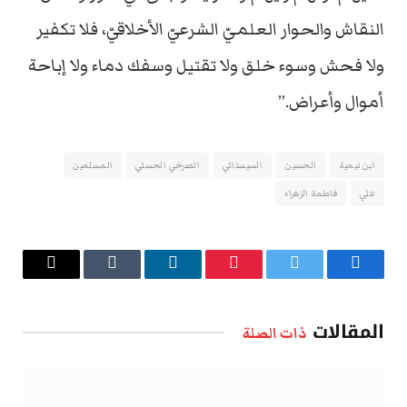
النقاش والحوار العلميّ الشرعيّ الأخلاقيّ، فلا تكفير
ولا فحش وسوء خلق ولا تقتيل وسفك دماء ولا إباحة
أموال وأعراض.”
ابن تيمية
الحسين
السيستاني
الصرخي الحسني
المسلمين
علي
فاطمة الزهراء
فيسبوك
تويتر
بينتيريست
لينكدإن
Tumblr
البريد
الإلكتروني
المقالات
ذات الصلة