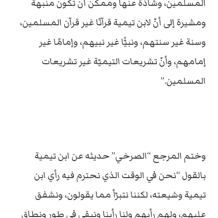
المسلمين، وشاذة عنها وممكن أن تكون منبهة
ومشيرة إلى أنّ لابن تيمية قرآنًا غير قرآن المسلمين،
وسنة غير سنتهم، ونبيًّا غير نبيهم، وإمامًا غير
إمامهم، وأنّ تشريعات التيميّة غير تشريعات
المسلمين.”
وختم المرجع “الصرخي” حديثه عن ابن تيمية
بالقول “نحن في الوقت الذي نحترم فيه رأي ابن
تيمية وشيعته، لكننا نتبرّأ مما يقولون، ونشفق
عليهم، ولهم رأيهم ولنا رأينا ونبقى في طور ونطاق