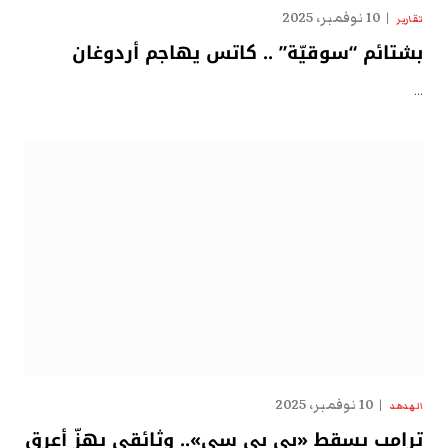
10 نوفمبر، 2025
تقارير
بشتائم “سوقيّة” .. كاتس يهاجم أردوغان
…
10 نوفمبر، 2025
الهدهد
ترامب يسقط «بي بي سي».. وثائقي يهزّ أعرق