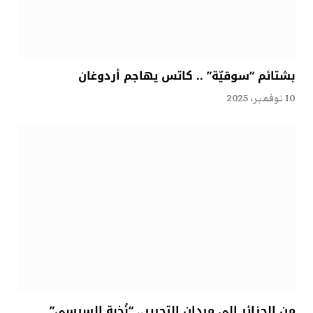
بشتائم “سوقيّة” .. كاتس يهاجم أردوغان
10 نوفمبر، 2025
من الجزائر إلى ميدان التحرير.. “نُخبة السيسي”