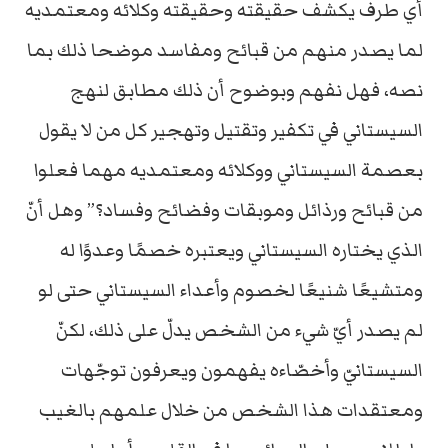
أي طرف يكشف حقيقته وحقيقته وكلائه ومعتمديه
لما يصدر منهم من قبائح ومفاسد موضحا ذلك بما
نصه، فهل نفهم وبوضوح أن ذلك مطابق لنهج
السيستاني في تكفير وتقتيل وتهجير كل من لا يقول
بعصمة السيستاني ووكلائه ومعتمديه مهما فعلوا
من قبائح ورذائل وموبقات وفضائح وفساد؟” وهل أنّ
الذي يختاره السيستاني ويعتبره خصمًا وعدوًا له
ومتشيعًا شنيعًا لخصوم وأعداء السيستاني حتى لو
لم يصدر أيّ شيء من الشخص يدلّ على ذلك، لكنّ
السيستانيّ وأخصّاءه يفهمون ويعرفون توجّهات
ومعتقدات هذا الشخص من خلال علمهم بالغيب