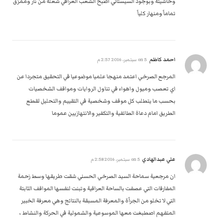
وحاشيته وبوجود السيستاني اصبح الشعب العراقي شعلة من نار وممزق
تماماً ومنهار كلياً
احمد كاظم
on
5 سبتمبر، 2016 2:57 م
المرجع الصرخي اعتمد منهجا علميا موضوعيا في التحقيق متجردا عن
اي تعصب وميول واهواء في تناول الروايات ومواقف الشخصيات
بحسب ما يتطلب كل موقف وشخصية في التقييم والتحليل لقطع
الطريق امام دعاة الطائفية والتكفير والانتهازيين عموما
علي عبدالهادي
on
5 سبتمبر، 2016 2:58 م
ان مرجعية سماحة السيد الصرخي الحسني شقت طريقها وسط زحمة
المفارقات التي عصفت بالساحة العراقية وتبنت لنفسها المواقف الثابتة
التي لا تخلو من الجرأة والمعرفة المسبقة بالنتائج وهي معرفة الخبير
المتفهم اصطبغت معها الموسوعية والشمولية في الحركة والنشاط ،