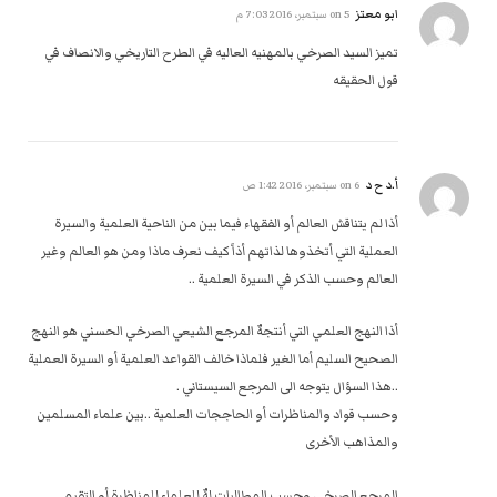
ابو معتز
on
5 سبتمبر، 2016 7:03 م
تميز السيد الصرخي بالمهنيه العاليه في الطرح التاريخي والانصاف في
قول الحقيقه
أ.د ح د
on
6 سبتمبر، 2016 1:42 ص
أذا لم يتناقش العالم أو الفقهاء فيما بين من الناحية العلمية والسيرة
العملية التي أتخذوها لذاتهم أذاً كيف نعرف ماذا ومن هو العالم وغير
العالم وحسب الذكر في السيرة العلمية ..
أذا النهج العلمي التي أنتجهٌ المرجع الشيعي الصرخي الحسني هو النهج
الصحيح السليم أما الغير فلماذا خالف القواعد العلمية أو السيرة العملية
..هذا السؤال يتوجه الى المرجع السيستاني .
وحسب قواد والمناظرات أو الحاججات العلمية ..بين علماء المسلمين
والمذاهب الأخرى
المرجع الصرخي وحسب المطالبات لهٌ للعلماء للمناظرة أو التقيم