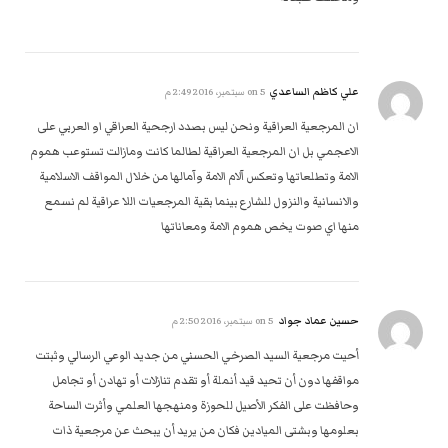
علي كاظم الساعدي
on
5 سبتمبر، 2016 2:49 م
ان المرجعية العراقية ونحن ليس بصدد ارجحية العراقي او العربي على
الاعجمي بل ان المرجعية العراقية لطالما كانت ومازالت تستوعب هموم
الامة وتطلعاتها وتعكس آلام الامة وآمالها من خلال المواقف الاسلامية
والانسانية والنزول للشارع بينما بقية المرجعيات اللا عراقية لم نسمع
منها اي صوت يخص هموم الامة ومعاناتها
حسين عماد جواد
on
5 سبتمبر، 2016 2:50 م
أحيت مرجعية السيد الصرخي الحسني من جديد الوعي الرسالي وثبتت
مواقفها دون أن تحيد قيد أنملة أو تقدم تنازلات أو تهادن أو تجامل
وحافظت على الفكر الأصيل للحوزة ومنهجها العلمي وأثرت الساحة
بعلومها وبشتى الميادين فكان من يريد أن يبحث عن مرجعية ذات