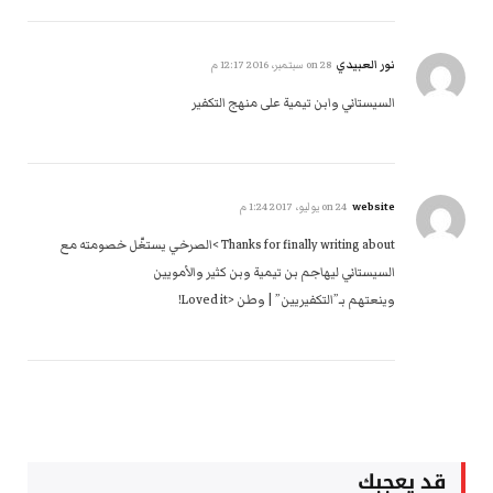
نور العبيدي
on
28 سبتمبر، 2016 12:17 م
السيستاني وابن تيمية على منهج التكفير
website
on
24 يوليو، 2017 1:24 م
Thanks for finally writing about >الصرخي يستغّل خصومته مع
السيستاني ليهاجم بن تيمية وبن كثير والأمويين
وينعتهم بـ”التكفيريين” | وطن <Loved it!
قد يعجبك