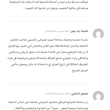
مواقف مبدئية وعن ميدان الساحة العلمية لابد له يختار تلك المرجعية
ويحط في رحالها الخصيب وينهل من عذبها الثر المهيب ..
الاستاذ اياد بشير
on
5 سبتمبر، 2016 2:52 م
نحن لا نعدو مرجعية سماحة السيد الصرخي الحسني صاحب الحلول
الناجعة والسبل الواضحة لفك رموز الفتن والمحن التي اصيب بها العراق
اذ ان هذا المرجع يستند على قاعدة علمية ذات عمق تاريخي واسلامي
واخلاقي وارث حضاري جمع العراقة والحداثة وانشئ مرجعيته في هذه
الظروف الحالكة في تاريخ العراق اي ما معناه انه عاش ويعيش مآسي
العراق الجريح
منصور الدليمي
on
5 سبتمبر، 2016 2:54 م
ان سماحة المرجع العراقي محمود الصرخي جمعنا على اساس المحبة
ومساعدة بعضنا لبعض .. بعيدا ً عن العداوة والبغضاء والأحقاد ..