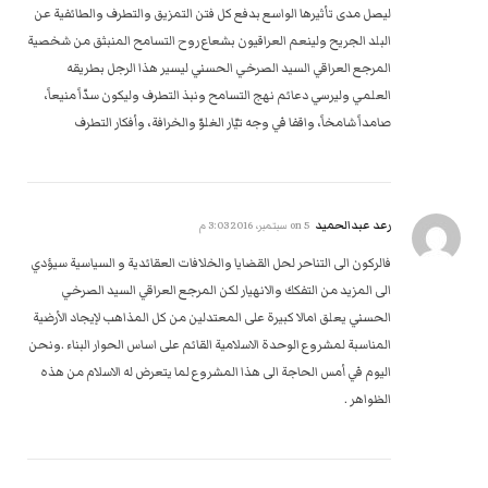
ليصل مدى تأثيرها الواسع بدفع كل فتن التمزيق والتطرف والطائفية عن
البلد الجريح ولينعم العراقيون بشعاع روح التسامح المنبثق من شخصية
المرجع العراقي السيد الصرخي الحسني ليسير هذا الرجل بطريقه
العلمي وليرسي دعائم نهج التسامح ونبذ التطرف وليكون سدّاً منيعاً،
صامداً شامخاً، واقفا في وجه تيّار الغلوّ والخرافة، وأفكار التطرف
رعد عبدالحميد
on
5 سبتمبر، 2016 3:03 م
فالركون الى التناحر لحل القضايا والخلافات العقائدية و السياسية سيؤدي
الى المزيد من التفكك والانهيار لكن المرجع العراقي السيد الصرخي
الحسني يعلق امالا كبيرة على المعتدلين من كل المذاهب لإيجاد الأرضية
المناسبة لمشروع الوحدة الاسلامية القائم على اساس الحوار البناء .ونحن
اليوم في أمس الحاجة الى هذا المشروع لما يتعرض له الاسلام من هذه
الظواهر .