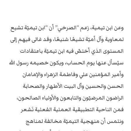
وعن ابن تيمية، زعم “الصرخي” أن “ابن تيميّة تشيع
لمعاوية وآل أميّة تشيعًا شنيعًا، وقد غالى فيهم إلى
المستوى الذي أختصّ فيه ابن تيميّة باعتقادات
سيُسأل عنها يوم الحساب، ويكون خصيمه رسول الله
وأمير المؤمنين علي وفاطمة الزهراء والإمامان
الحسن والحسين وآل البيت الأطهار والصحابة
الراضون المرضيّون والتابعون والأولياء الصالحون،
فمن الناحية التطبيقية العملية الفعلية نَشعر
ونلمس أن منهجية التيميّة مخالفة لمناهج