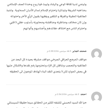
ولينمي لدينا ثقافة الوعي والرشاد وليبث فينا روح وحدة الصف الإسلامي
بمذاهبه الشريفة وليذكرنا بإحترام الإسلام لسائر الأديان السماوية . ولننبذ
الطائفية المقيتة والفرقة و التكفير ويفقهنا بقبول الرأي الآخر واحتوائه
وإن كان مخالف ومناظرته ومناقشته ومحاورته بأسلوب عقلي لا قلبي
واحترام الناس مع اختلاف عقائدهم وأجناسهم وألوانهم
محمد الجابر
on
5 سبتمبر، 2016 2:55 م
مواقف المرجع العراقي الصرخي مواقف مشرفه بعيده كل البعد عن
الطائفيه والتعصب وتناقش كل الاراء وتحترمها رغم نقدها والاشكال عليها
في بعض الموارد لكن لا يتعدى النقد البناء الهادف للوصول الى الحقيقه
احمد
on
5 سبتمبر، 2016 2:56 م
حيا الله السيد الحسني لكشفه الكثير من الحقائق سيما حقيقة السيستاني