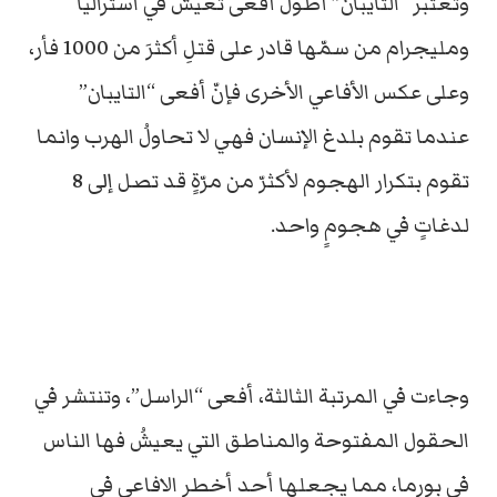
وتعتبر “التايبان” أطول أفعى تعيش في استراليا
ومليجرام من سمّها قادر على قتلِ أكثرَ من 1000 فأر،
وعلى عكس الأفاعي الأخرى فإنّ أفعى “التايبان”
عندما تقوم بلدغ الإنسان فهي لا تحاولُ الهرب وانما
تقوم بتكرار الهجوم لأكثرّ من مرّةٍ قد تصل إلى 8
لدغاتٍ في هجومٍ واحد.
وجاءت في المرتبة الثالثة، أفعى “الراسل”، وتنتشر في
الحقول المفتوحة والمناطق التي يعيشُ فها الناس
في بورما، مما يجعلها أحد أخطر الافاعي في