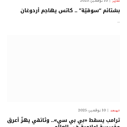
10 نوفمبر، 2025
تقارير
بشتائم “سوقيّة” .. كاتس يهاجم أردوغان
…
10 نوفمبر، 2025
الهدهد
ترامب يسقط «بي بي سي».. وثائقي يهزّ أعرق
مؤسسة إعلامية في العالم