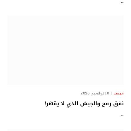
…
10 نوفمبر، 2025
الهدهد
نفق رفح والجيش الذي لا يقهر!
…