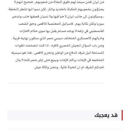
من ايران فمن سيمد لهم طوق النجاة من شعوبهم . صحيح انهم لا
يعباؤون بشعوبهم المكبلة بالحديد والنار . لكن نسوا انها تنتظر اللحظة
، وسيكونون الى جانب ايران لا حبا فيها ولا نسيان قصفها حلب وتدمير
سوريا ولكن نكاية بهم . فاسرائيل المغتصبة للاقصى وحق الشعب
الفلسطيني في ارضه لا يوجد مسلم يقبل بها سوى حكام الامارات
واذيالهم كالعسكري المتخلف سيسي مصر الذي ستكون نهايته قريبة .
ومن باب السؤال للجيش المصري كافراد . اذا كنت انضممت للقوات
المسلحة لنيل شرف الدفاع عن الوطن وتحرير الاقصى . هذا هو سيسيك
المتخبط في الازمات يراكم الازمات ويبيع حتى ارض مصر فلما لا ينال
احدكم الشرف ام ان الحياة غالية . ونحن وكالة عيش
قد يعجبك