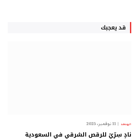
قد يعجبك
11 نوفمبر، 2025
الهدهد
نادٍ سِرِّيّ للرقص الشرقي في السعودية