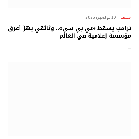
10 نوفمبر، 2025
الهدهد
ترامب يسقط «بي بي سي».. وثائقي يهزّ أعرق
مؤسسة إعلامية في العالم
…