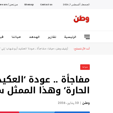
الجمعة, أغسطس 7, 2026
Contact us
Sitemap
من نحن / Who we are
الرئيسية
تقارير
الهدهد
حياتنا
فيد
أنت الآن تتصفح:
أرشيف وطن
»
حياتنا
»
مفاجأة .. عودة ‘العكيد أبو شهاب‘ إلى
حياتنا
مفاجأة .. عودة ‘العكي
الحارة‘ وهذا الممثل 
وطن
10 يناير، 2016