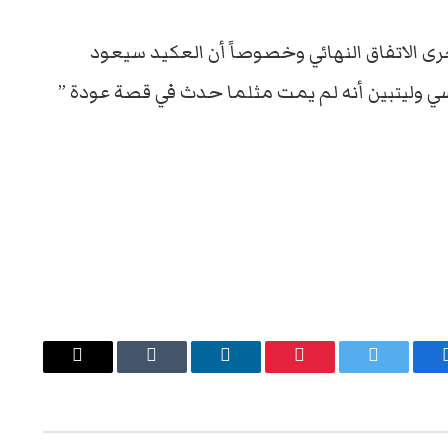
رى الاتفاق النهائي وخصوصاً أن العكيد سيعود
نسي وليتبين أنه لم يمت مثلما حدث في قصة عودة ”
يسبوك
تويتر
بينتيريست
لينكدإن
Tumblr
البريد
الإلكتروني