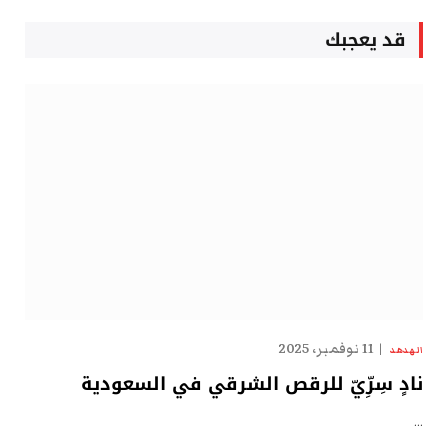
قد يعجبك
11 نوفمبر، 2025
الهدهد
نادٍ سِرِّيّ للرقص الشرقي في السعودية
…