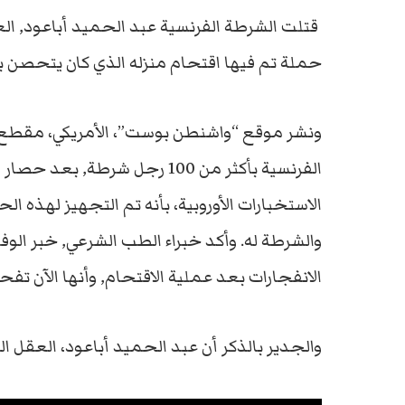
قتلت الشرطة الفرنسية عبد الحميد أباعود, ال
حملة تم فيها اقتحام منزله الذي كان يتحصن ب
ونشر موقع “واشنطن بوست”، الأمريكي، مقطع ف
الفرنسية بأكثر من 100 رجل شرط
الاستخبارات الأوروبية، بأنه تم التجهيز لهذه
والشرطة له. وأكد خبراء الطب الشرعي, خبر الوف
الانفجارات بعد عملية الاقتحام, وأنها الآن تفحص تحاليل DNA لتأكد من أن
والجدير بالذكر أن عبد الحميد أباعود، العقل 