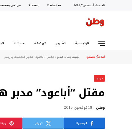
الجمعة, أغسطس 7, 2026
Contact us
Sitemap
من نحن / Who we are
الرئيسية
تقارير
الهدهد
حياتنا
فيد
أنت الآن تتصفح:
أرشيف وطن
»
فيديو
»
مقتل “أباعود” مدبر هجمات باريس
فيديو
مقتل “أباعود” مدبر 
وطن
18 نوفمبر، 2015
فيسبوك
تويتر
بينت