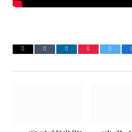
يسبوك
تويتر
بينتيريست
لينكدإن
Tumblr
البريد
الإلكتروني