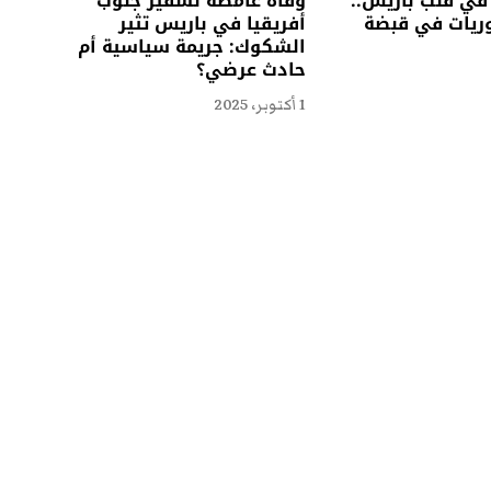
في قلب باريس..
وفاة غامضة لسفير جنوب
وريات في قبضة
أفريقيا في باريس تثير
الشكوك: جريمة سياسية أم
حادث عرضي؟
1 أكتوبر، 2025