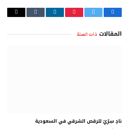
فيسبوك
تويتر
بينتيريست
لينكدإن
Tumblr
البريد
الإلكتروني
المقالات
ذات الصلة
نادٍ سِرِّيّ للرقص الشرقي في السعودية