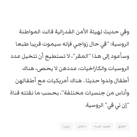
وفي حديث لهيئة الأمن الفدرالية قالت المواطنة
الروسية: “في حال زواجي فإنه سيموت قريبا طبعا
وسأعود إلى هذا “المقر”، لا تستطيع أن تتخيل عدد
الروسيات والكازاخيات، عددهن لا يحصى، هناك
أطفال ولدوا حديثا.. هناك أمريكيات مع أطفالهن
وأناس من جنسيات مختلفة”، بحسب ما نقلته قناة
“إن تي في” الروسية.
العراق
تجنيد النساء
داعش
سوريا