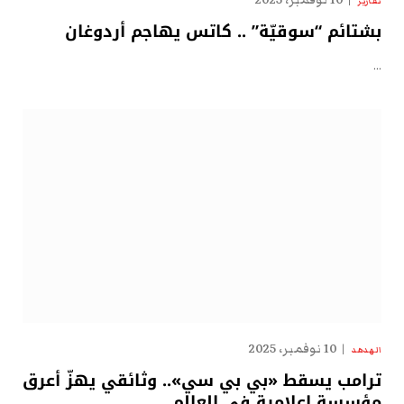
10 نوفمبر، 2025
تقارير
بشتائم “سوقيّة” .. كاتس يهاجم أردوغان
…
10 نوفمبر، 2025
الهدهد
ترامب يسقط «بي بي سي».. وثائقي يهزّ أعرق
مؤسسة إعلامية في العالم