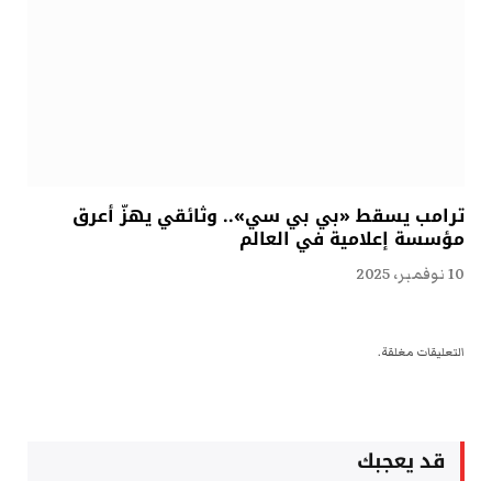
ترامب يسقط «بي بي سي».. وثائقي يهزّ أعرق
مؤسسة إعلامية في العالم
10 نوفمبر، 2025
التعليقات مغلقة.
قد يعجبك