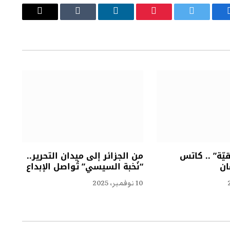
يسبوك
تويتر
بينتيريست
لينكدإن
Tumblr
البريد
الإلكتروني
ّة” .. كاتس
من الجزائر إلى ميدان التحرير..
ان
“نُخبة السيسي” تُواصل الإبداع
10 نوفمبر، 2025