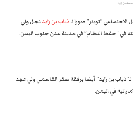
حمد بن زايد
الاجتماعي “تويتر” صورا لـ
ذياب بن زايد
نجل ولي
ته في “حفظ النظام” في مدينة عدن جنوب اليمن.
لـ”ذياب بن زايد” أيضا برفقة صقر القاسمي ولي عهد
راتية في اليمن.