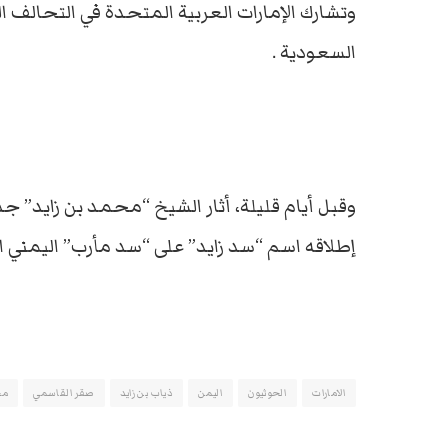
وتشارك الإمارات العربية المتحدة في التحالف ا
السعودية .
وقبل أيام قليلة، أثار الشيخ “محمد بن زايد” ج
إطلاقه اسم “سد زايد” على “سد مأرب” اليمني ا
الامارات
الحوثيون
اليمن
ذياب بن زايد
صقر القاسمي
مح