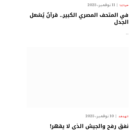
11 نوفمبر، 2025
حياتنا
في المتحف المصري الكبير.. قرآنٌ يُشعل
الجدل
…
10 نوفمبر، 2025
الهدهد
نفق رفح والجيش الذي لا يقهر!