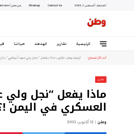
الجمعة, أغسطس 7, 2026
Contact us
Sitemap
من نحن / Who we are
الرئيسية
تقارير
الهدهد
حياتنا
فيد
أنت الآن تتصفح:
أرشيف وطن
»
تقارير
»
ماذا يفعل “نجل ولي عهد أبوظبي” بالزي
تقارير
ماذا يفعل “نجل ولي ع
العسكري في اليمن !؟
وطن
11 أكتوبر، 2015