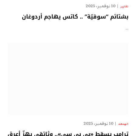
10 نوفمبر، 2025
تقارير
بشتائم “سوقيّة” .. كاتس يهاجم أردوغان
…
10 نوفمبر، 2025
الهدهد
ترامب يسقط «بي بي سي».. وثائقي يهزّ أعرق