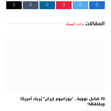
فيسبوك
تويتر
بينتيريست
لينكدإن
Tumblr
البريد
الإلكتروني
المقالات
ذات الصلة
10 قنابل نووية.. “يورانيوم إيران” يُربك أمريكا
ويقلقها!