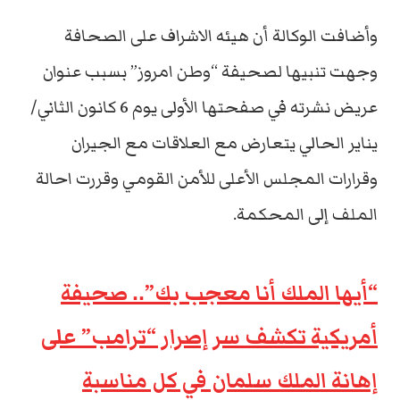
وأضافت الوكالة أن هیئه الاشراف على الصحافة
وجهت تنبیها لصحیفة “وطن امروز” بسبب عنوان
عریض نشرته في صفحتها الأولى یوم 6 كانون الثاني/
ینایر الحالي يتعارض مع العلاقات مع الجیران
وقرارات المجلس الأعلى للأمن القومي وقررت احالة
الملف إلى المحكمة.
“أيها الملك أنا معجب بك”.. صحيفة
أمريكية تكشف سر إصرار “ترامب” على
إهانة الملك سلمان في كل مناسبة