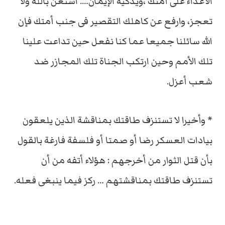
الأعداء على أمتك ،ويذكيه الإيمان…. استعن بالله ولا
تعجز، وارفع عن كاهلك التقصير فى جنب أمتك فإن
الله سائلنا جميعا عما كنا نفعل حين تداعت علينا
تلك الأمم وحين ارتكب الجناة تلك المجازر ضد
شعب أعزل.
* وأخيرا لا تستنزف طاقتك بمناقشة الذين يلعقون
بيادات العسكر رضا أو صمتا أو فلسفة فارغة بالقول
بأن قتل الثوار من أخرجهم : هؤلاء أتفه من أن
تستنزف طاقتك بمناقشتهم … ركز فيما ينبغى فعله.