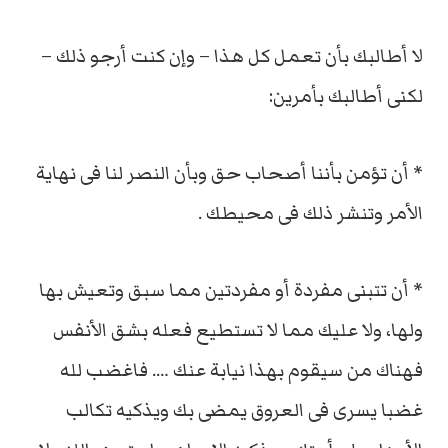
لا أطالبك بأن تعمل كل هذا – وإن كنت أرجو ذلك –
لكنى أطالبك بأمرين:
* أن تؤمن بأننا أصحاب حق وبأن النصر لنا فى نهاية
الأمر وتنشر ذلك فى محيطك .
* أن تتبنى مفردة أو مفردتين مما سبق وتعيش بها
ولها، ولا عليك مما لا تستطيع فعله بشق الأنفس
فهناك من سيقوم بهذا نيابة عنك …. فاغضب لله
غضبا يسرى فى العروق يمضى بك ويذكيه تكالب