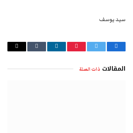
سيد يوسف
فيسبوك
تويتر
بينتيريست
لينكدإن
Tumblr
البريد
الإلكتروني
المقالات
ذات الصلة