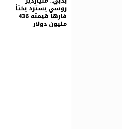
بدبي.. ملياردير
روسي يسترد يختاً
فارهاً قيمته 436
مليون دولار