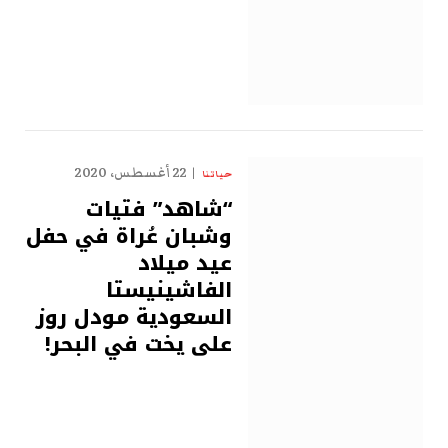
22 أغسطس، 2020
حياتنا
“شاهد” فتيات
وشبان عُراة في حفل
عيد ميلاد
الفاشينيستا
السعودية مودل روز
على يخت في البحر!