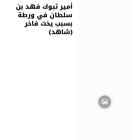
أمير تبوك فهد بن
سلطان في ورطة
بسبب يخت فاخر
(شاهد)