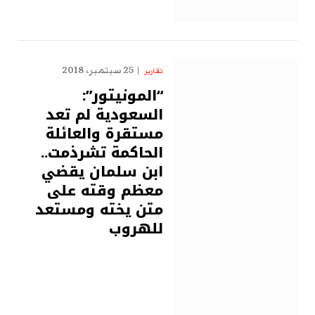
25 سبتمبر، 2018
تقارير
“المونيتور”:
السعودية لم تعد
مستقرة والعائلة
الحاكمة تشرذمت..
ابن سلمان يقضي
معظم وقته على
متن يخته ومستعد
للهروب