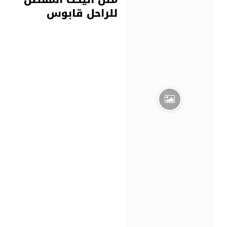
للراحل قابوس