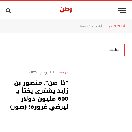
أنت الآن تتصفح:
أرشيف وطن
»
يخت
يخت
10 يوليو، 2022
الهدهد
“ذا صن”: منصور بن
زايد يشتري يختاً بـِ
600 مليون دولار
ليرضي غروره! (صور)