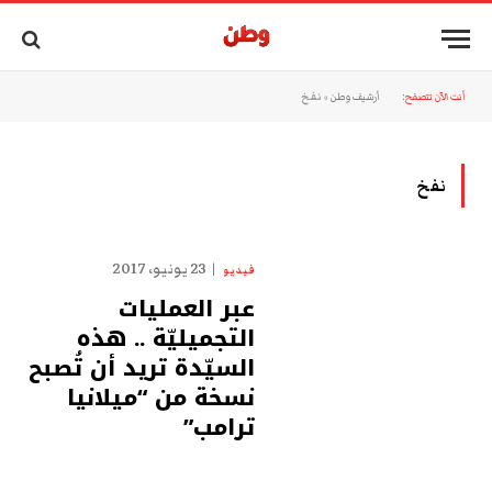
أنت الآن تتصفح:
أرشيف وطن
»
نفخ
نفخ
23 يونيو، 2017
فيديو
عبر العمليات
التجميليّة .. هذه
السيّدة تريد أن تُصبح
نسخة من “ميلانيا
ترامب”