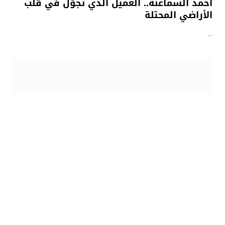
أحمد السماعنة.. العميل الذي تجوّل في قلب
الأراضي المحتلة
…
9 نوفمبر، 2025
الهدهد
رجل العلم والقرآن.. الذي لم يسكت عن خيانة
الحكام لغزة