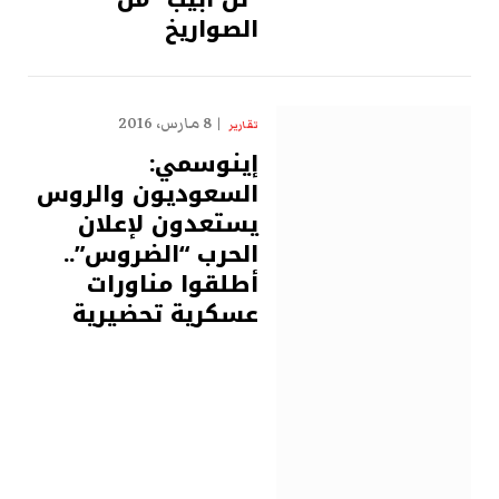
الصواريخ
8 مارس، 2016
تقارير
إينوسمي:
السعوديون والروس
يستعدون لإعلان
الحرب “الضروس”..
أطلقوا مناورات
عسكرية تحضيرية