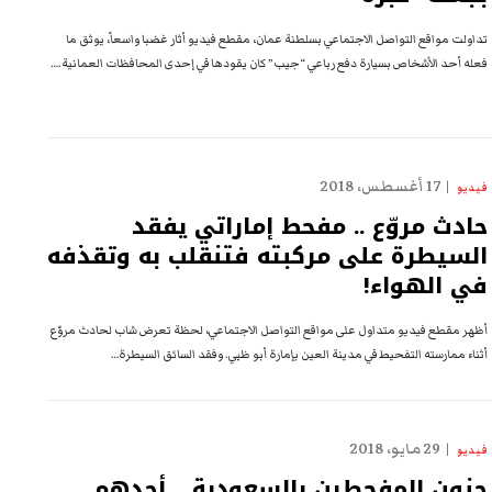
تداولت مواقع التواصل الاجتماعي بسلطنة عمان، مقطع فيديو أثار غضبا واسعاً، يوثق ما
فعله أحد الأشخاص بسيارة دفع رباعي “جيب” كان يقودها في إحدى المحافظات العمانية.…
17 أغسطس، 2018
فيديو
حادث مروّع .. مفحط إماراتي يفقد
السيطرة على مركبته فتنقلب به وتقذفه
في الهواء!
أظهر مقطع فيديو متداول على مواقع التواصل الاجتماعي، لحظة تعرض شاب لحادث مروّع
أثناء ممارسته التفحيط في مدينة العين بإمارة أبو ظبي. وفقد السائق السيطرة…
29 مايو، 2018
فيديو
جنون المفحطين بالسعودية .. أحدهم