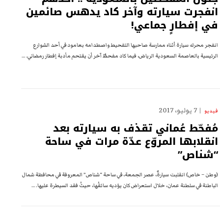
انفجرت سيارته وآخر كاد يدهس صائمين
في إفطارٍ جماعي!
انفجر محرك سيارة أثناء ممارسة صاحبها التفحيط واصطدامه بعامود في أحد الشوارع
الرئيسية بالعاصمة السعودية الرياض، فيما كاد مفحطٌ آخر أن يقتحم مأدبة إفطار رمضاني. …
7 يوليو، 2017
فيديو
مُفحّط عُماني تقذف به سيارته بعد
انقلابها المروّع عدّة مرات في ساحة
“شناص”
(وطن – خاص) انقلبت سيارةٌ، عصر الجمعة، في ساحة “شناص” المعروفة في محافظة شمال
الباطنة في سلطنة عمان، خلال استعراض كان يؤديه سائقُها، حيثُ فقد السيطرة عليها. …