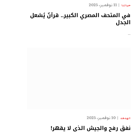
11 نوفمبر، 2025
حياتنا
في المتحف المصري الكبير.. قرآنٌ يُشعل
الجدل
…
10 نوفمبر، 2025
الهدهد
نفق رفح والجيش الذي لا يقهر!