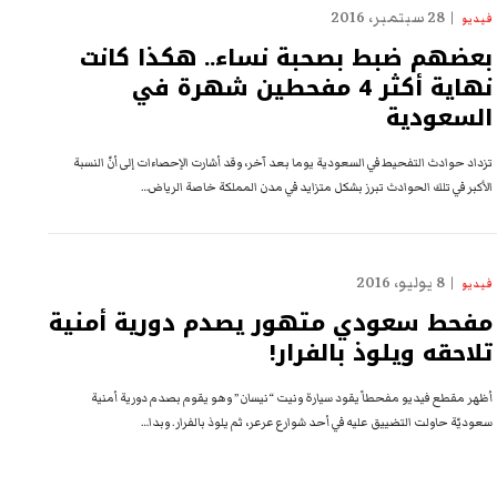
28 سبتمبر، 2016
فيديو
بعضهم ضبط بصحبة نساء.. هكذا كانت
نهاية أكثر 4 مفحطين شهرة في
السعودية
تزداد حوادث التفحيط في السعودية يوما بعد آخر، وقد أشارت الإحصاءات إلى أنّ النسبة
الأكبر في تلك الحوادث تبرز بشكل متزايد في مدن المملكة خاصة الرياض…
8 يوليو، 2016
فيديو
مفحط سعودي متهور يصدم دورية أمنية
تلاحقه ويلوذ بالفرار!
أظهر مقطع فيديو مفحطاً يقود سيارة ونيت “نيسان” وهو يقوم بصدم دورية أمنية
سعوديّة حاولت التضييق عليه في أحد شوارع عرعر، ثم يلوذ بالفرار. وبدا…