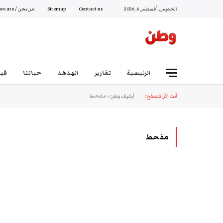
الخميس, أغسطس 6, 2026
Contact us
Sitemap
من نحن / Who we are
الرئيسية
تقارير
الهدهد
حياتنا
فيد
أنت الآن تتصفح:
أرشيف وطن
»
مفحط
مفحط