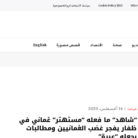
Cookie Policy (EU)
سياسة الاستخدام والخصوصية
يو
صحة
اقتصاد
قصص مصورة
English
16 أغسطس، 2020
حياتنا
“شاهد” ما فعله “مستهتر” عُماني في
ظفار يفجر غضب العُمانيين ومطالبات
بجعله “عبرة”