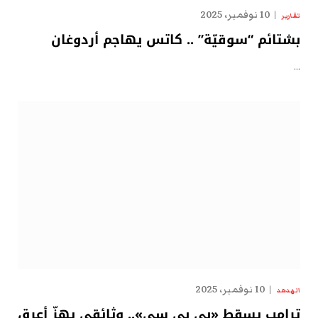
10 نوفمبر، 2025
تقارير
بشتائم “سوقيّة” .. كاتس يهاجم أردوغان
…
10 نوفمبر، 2025
الهدهد
ترامب يسقط «بي بي سي».. وثائقي يهزّ أعرق