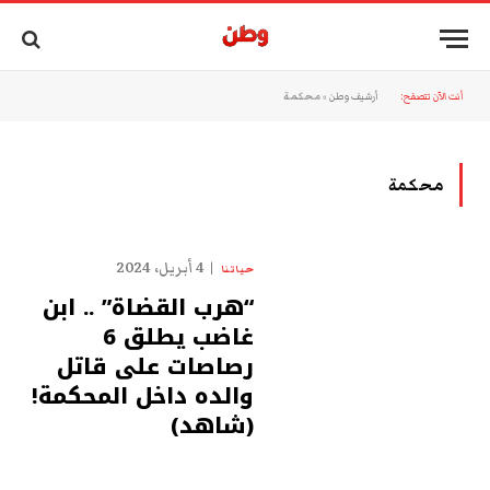
أنت الآن تتصفح:
أرشيف وطن
»
محكمة
محكمة
4 أبريل، 2024
حياتنا
“هرب القضاة” .. ابن
غاضب يطلق 6
رصاصات على قاتل
والده داخل المحكمة!
(شاهد)