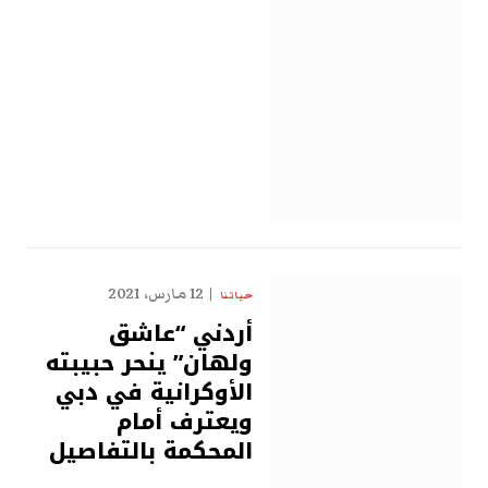
12 مارس، 2021
حياتنا
أردني “عاشق
ولهان” ينحر حبيبته
الأوكرانية في دبي
ويعترف أمام
المحكمة بالتفاصيل