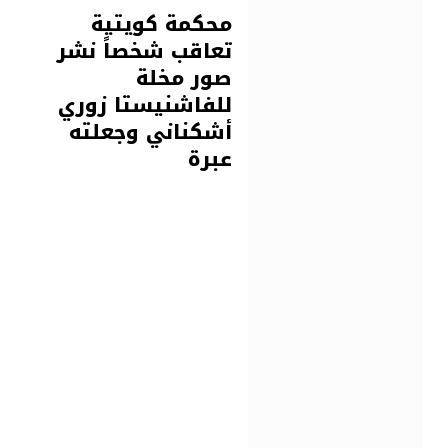
محكمة كويتية
تعاقب شخصاً نشر
صور مخلة
للفاشنيستا زوري
أشكناني وجعلته
عبرة