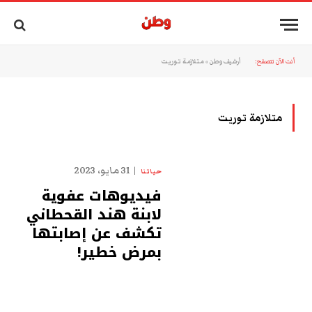
أنت الآن تتصفح:
أرشيف وطن
»
متلازمة توريت
متلازمة توريت
31 مايو، 2023
حياتنا
فيديوهات عفوية
لابنة هند القحطاني
تكشف عن إصابتها
بمرض خطير!