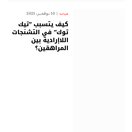
10 نوفمبر، 2021
حياتنا
كيف يتسبب “تيك
توك” في التشنجات
اللاإرادية بين
المراهقين؟