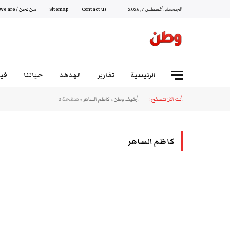
الجمعة, أغسطس 7, 2026
Contact us
Sitemap
من نحن / Who we are
الرئيسية
تقارير
الهدهد
حياتنا
فيد
أنت الآن تتصفح:
أرشيف وطن
»
كاظم الساهر
»
صفحة 2
كاظم الساهر