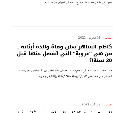
يعود إلى ما قبل 29 عاماً تم منع عرضه في العراق حينها. هدد…
18 مارس، 2022
حياتنا
كاظم الساهر يعلن وفاة والدة أبنائه ..
من هي “عروبة” التي انفصل عنها قبل
20 سنة!؟
وطن – أعلن الفنان العراقي كاظم الساهر، وفاة زوجته الأولى عروبة الساهر. ونعى كاظم
الساهر، عبر حسابه في “تويتر” زوجته قائلاً: “إنّا لله وإنّا اليه راجعون…
2 يناير، 2022
حياتنا