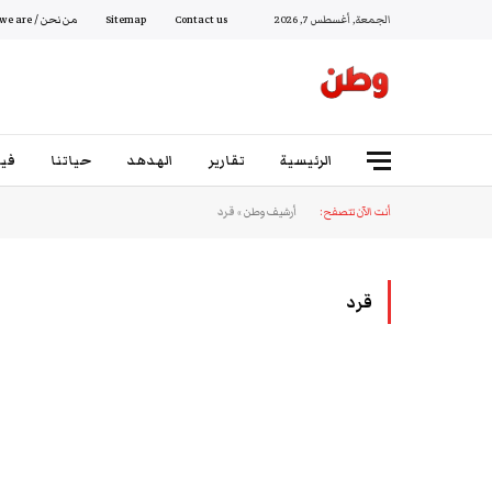
الجمعة, أغسطس 7, 2026
Contact us
Sitemap
من نحن / Who we are
الرئيسية
تقارير
الهدهد
حياتنا
فيد
أنت الآن تتصفح:
أرشيف وطن
»
قرد
قرد