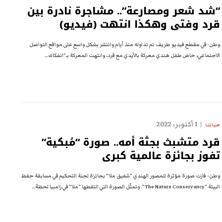
“شد شعر ومصارعة”.. مشاجرة نادرة بين
قرد وفتى وهكذا انتهت (فيديو)
وطن- في مقطع فيديو طريف تم تداوله منذ أيام وانتشر بشكل واسع على مواقع التواصل
الاجتماعي، خاض طفل هندي معركة بالأيدي مع قرد، وانتهت المعركة بـ”انفكاك…
1 أكتوبر، 2022
حياتنا
قرد متشبث بجثة أمه.. صورة “مُبكية”
تفوز بجائزة عالمية كبرى
وطن- فازت صورة مؤثرة للمصور الهندي “شفيق ملا” بجائزة لجنة التحكيم في مسابقة حفظ
البيئة “The Nature Conservancy”. وتمثّل الصورة التي التقطها “ملا” في زامبيا لحظةَ…