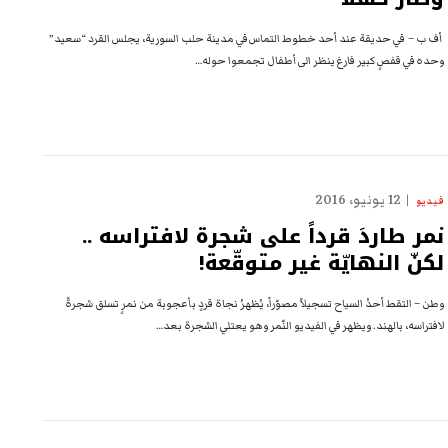
أف ب – في حديقة عند أحد خطوط التماس في مدينة حلب السورية، يجلس القرد “سعيد”
وحده في قفصٍ كبير فارغ ينظر الى أطفال تجمعوا حوله…
12 يونيو، 2016
فيديو
نمر طاردَ قرداً على شجرة لافتراسه ..
لكنّ النهايّة غير متوقّعة!
وطن – التقط أحدُ السياح تسجيلاً مصوّراً، يُظهرُ نجاة قردٍ بأعجوبة من نمرٍ تسلق شجرةً
لافتراسه، بالهند. ويظهر في الفيديو النّمر وهو يعتلي الشجرة بعد…