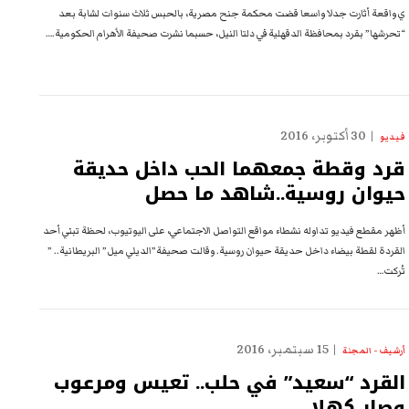
ي واقعة أثارت جدلا واسعا قضت محكمة جنح مصرية، بالحبس ثلاث سنوات لشابة بعد
“تحرشها” بقرد بمحافظة الدقهلية في دلتا النيل، حسبما نشرت صحيفة الأهرام الحكومية.…
30 أكتوبر، 2016
فيديو
قرد وقطة جمعهما الحب داخل حديقة
حيوان روسية..شاهد ما حصل
أظهر مقطع فيديو تداوله نشطاء مواقع التواصل الاجتماعي، على اليوتيوب، لحظة تبني أحد
القردة لقطة بيضاء داخل حديقة حيوان روسية. وقالت صحيفة”الديلي ميل” البريطانية.. ”
تُركت…
15 سبتمبر، 2016
أرشيف - المجلة
القرد “سعيد” في حلب.. تعيس ومرعوب
وصار كهلا