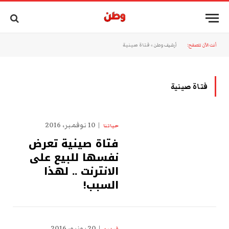
أنت الآن تتصفح:
أرشيف وطن
»
فتاة صينية
فتاة صينية
10 نوفمبر، 2016
حياتنا
فتاة صينية تعرض
نفسها للبيع على
الانترنت .. لهذا
السبب!
20 يونيو، 2016