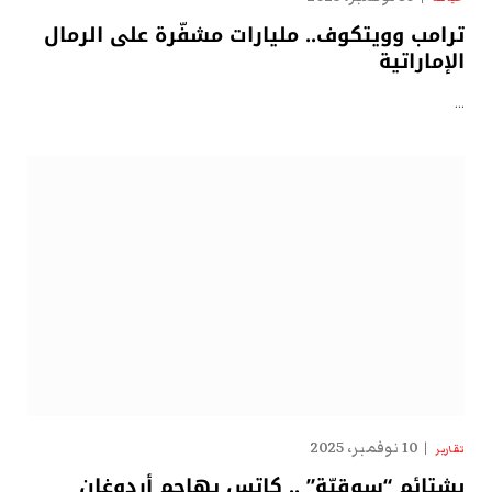
ترامب وويتكوف.. مليارات مشفّرة على الرمال
الإماراتية
…
10 نوفمبر، 2025
تقارير
بشتائم “سوقيّة” .. كاتس يهاجم أردوغان