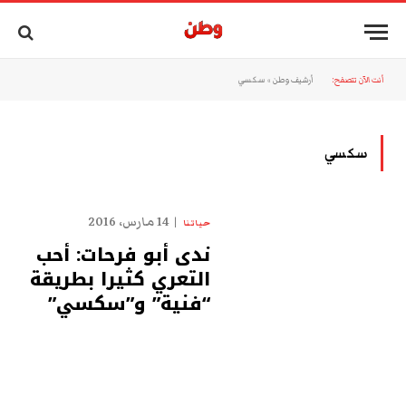
أنت الآن تتصفح:
أرشيف وطن
»
سكسي
سكسي
14 مارس، 2016
حياتنا
ندى أبو فرحات: أحب
التعري كثيرا بطريقة
“فنية” و”سكسي”