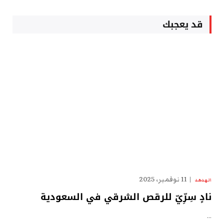
قد يعجبك
11 نوفمبر، 2025
الهدهد
نادٍ سِرِّيّ للرقص الشرقي في السعودية
…