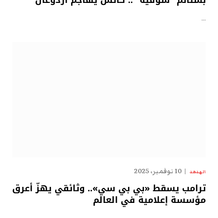
بشتائم “سوقيّة” .. كاتس يهاجم أردوغان
…
10 نوفمبر، 2025
الهدهد
ترامب يسقط «بي بي سي».. وثائقي يهزّ أعرق
مؤسسة إعلامية في العالم