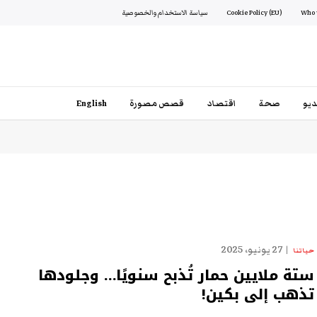
Cookie Policy (EU)
سياسة الاستخدام والخصوصية
يو
صحة
اقتصاد
قصص مصورة
English
27 يونيو، 2025
حياتنا
ستة ملايين حمار تُذبح سنويًا… وجلودها
تذهب إلى بكين!