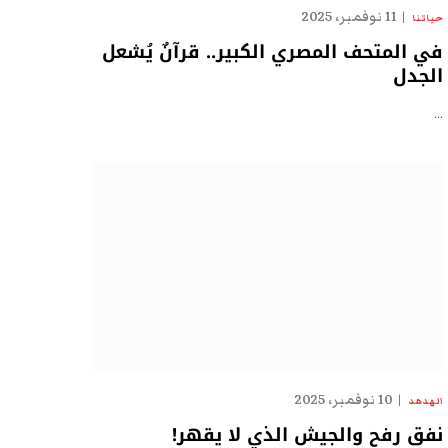
11 نوفمبر، 2025
حياتنا
في المتحف المصري الكبير.. قرآنٌ يُشعل
الجدل
…
10 نوفمبر، 2025
الهدهد
نفق رفح والجيش الذي لا يقهر!