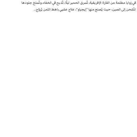
في زوايا مظلمة من القارة الإفريقية، تُسرق الحمير ليلًا، تُذبح في الخفاء، وتُسلخ جلودها
لتُشحن إلى الصين، حيث يُصنع منها “إيجياو”، علاج عشبي باهظ الثمن يُروّج…