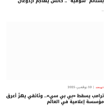
بشتائم “سوقيّة” .. كاتس يهاجم أردوغان
…
10 نوفمبر، 2025
الهدهد
ترامب يسقط «بي بي سي».. وثائقي يهزّ أعرق
مؤسسة إعلامية في العالم