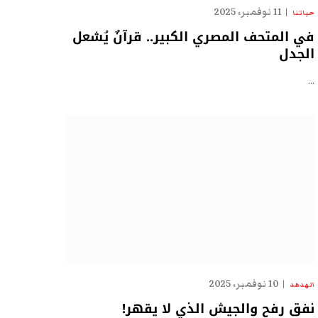
11 نوفمبر، 2025
حياتنا
في المتحف المصري الكبير.. قرآنٌ يُشعل
الجدل
…
10 نوفمبر، 2025
الهدهد
نفق رفح والجيش الذي لا يقهر!