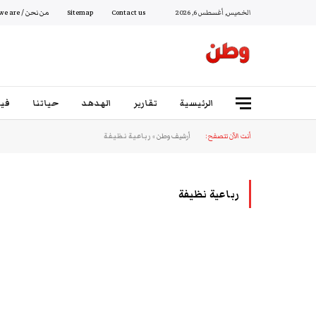
الخميس, أغسطس 6, 2026
Contact us
Sitemap
من نحن / Who we are
الرئيسية
تقارير
الهدهد
حياتنا
فيد
أنت الآن تتصفح:
أرشيف وطن
»
رباعية نظيفة
رباعية نظيفة