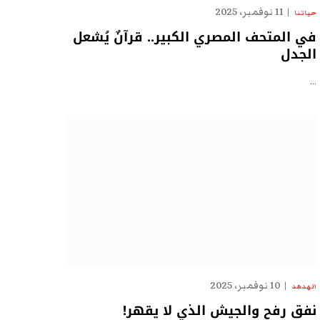
11 نوفمبر، 2025
حياتنا
في المتحف المصري الكبير.. قرآنٌ يُشعل
الجدل
…
10 نوفمبر، 2025
الهدهد
نفق رفح والجيش الذي لا يقهر!