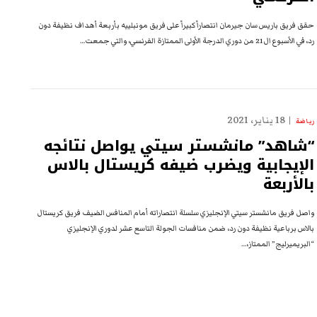
حقق فريق باريس سان جيرمان انتصاراً كبيراً على فريق مونبلييه بأربعة أهداف نظيفة دون
رد، في الأسبوع ال21 من دوري الدرجة الأولى الممتازة الفرنسي، والتي جمعت…
18 يناير، 2021
رياضة
“شاهد” مانشستر سيتي يواصل نتائجه
الإيجابية ويضرب ضيفه كريستال بالاس
بالأربعة
واصل فريق مانشستر سيتي الإنجليزي سلسلة انتصاراته أمام المنافس الضيف فريق كريستال
بالاس برباعية نظيفة دون رد، ضمن منافسات الجولة التاسع عشر لدوري الإنجليزي
“البريميرليج” الممتاز،…