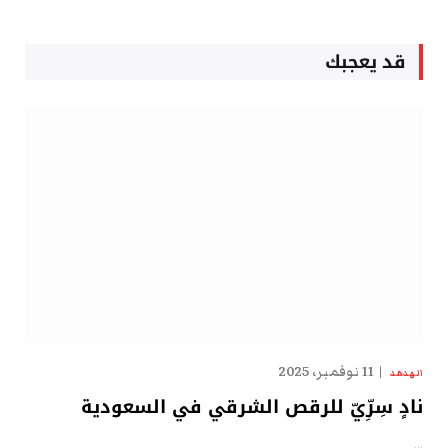
قد يعجبك
11 نوفمبر، 2025
الهدهد
نادٍ سِرِّيّ للرقص الشرقي في السعودية
…