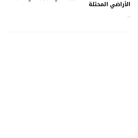
الأراضي المحتلة
…
9 نوفمبر، 2025
الهدهد
رجل العلم والقرآن.. الذي لم يسكت عن خيانة
الحكام لغزة