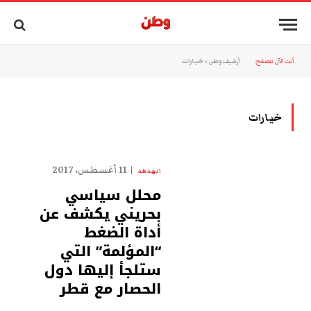
أنت الآن تتصفح:
أرشيف وطن
»
خيارات
خيارات
11 أغسطس، 2017
الهدهد
محلل سياسي
بحريني يكشف عن
أداة الضغط
“المؤلمة” التي
ستلجأ إليها دول
الحصار مع قطر