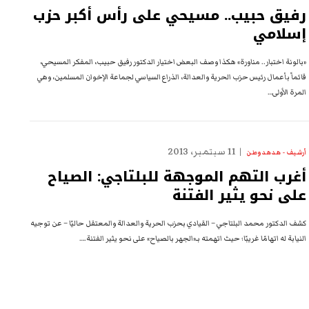
رفيق حبيب.. مسيحي على رأس أكبر حزب
إسلامي
«بالونة اختبار.. مناورة» هكذا وصف البعض اختيار الدكتور رفيق حبيب، المفكر المسيحي،
قائماً بأعمال رئيس حزب الحرية والعدالة، الذراع السياسي لجماعة الإخوان المسلمين، وهي
المرة الأولى…
11 سبتمبر، 2013
أرشيف - هدهد وطن
أغرب التهم الموجهة للبلتاجي: الصياح
على نحو يثير الفتنة
كشف الدكتور محمد البلتاجي – القيادي بحزب الحرية والعدالة والمعتقل حاليًا – عن توجيه
النيابة له اتهامًا غريبًا؛ حيث اتهمته بـ«الجهر بالصياح» على نحو يثير الفتنة.…