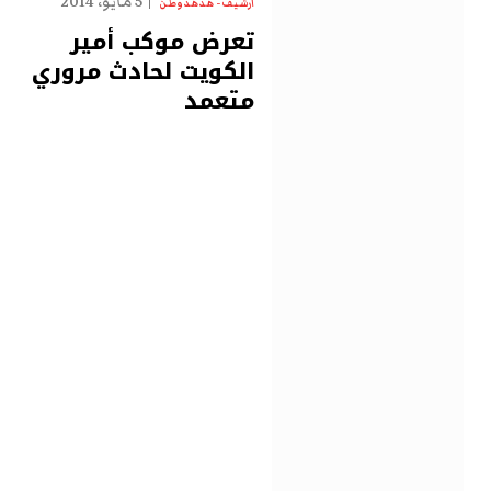
5 مايو، 2014
أرشيف - هدهد وطن
تعرض موكب أمير
الكويت لحادث مروري
متعمد