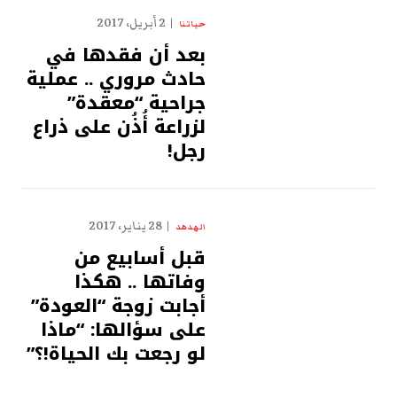
2 أبريل، 2017
حياتنا
بعد أن فقدها في
حادث مروري .. عملية
جراحية “معقدة”
لزراعة أُذُن على ذراع
رجل!
28 يناير، 2017
الهدهد
قبل أسابيع من
وفاتها .. هكذا
أجابت زوجة “العودة”
على سؤالها: “ماذا
لو رجعت بك الحياة!؟”