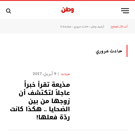
أنت الآن تتصفح:
أرشيف وطن
»
حادث مروري
»
صفحة 2
حادث مروري
9 أبريل، 2017
حياتنا
مذيعة تقرأ خبراً
عاجلاً لتكتشف أن
زوجها من بين
الضحايا .. هكذا كانت
ردّة فعلها!