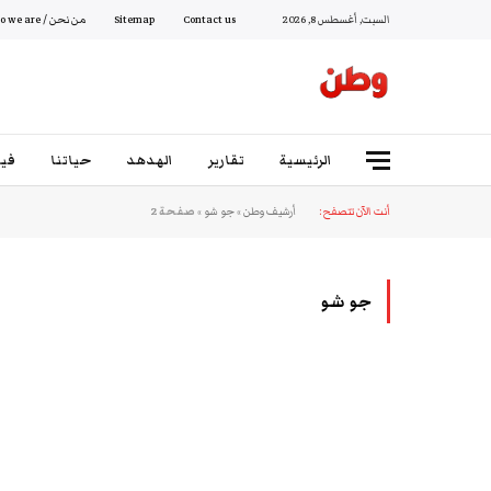
السبت, أغسطس 8, 2026
Contact us
Sitemap
من نحن / Who we are
الرئيسية
تقارير
الهدهد
حياتنا
فيد
أنت الآن تتصفح:
أرشيف وطن
»
جو شو
»
صفحة 2
جو شو