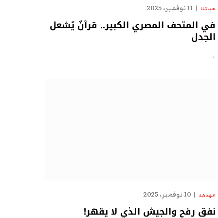
11 نوفمبر، 2025
حياتنا
في المتحف المصري الكبير.. قرآنٌ يُشعل
الجدل
…
10 نوفمبر، 2025
الهدهد
نفق رفح والجيش الذي لا يقهر!