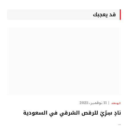
قد يعجبك
11 نوفمبر، 2025
الهدهد
نادٍ سِرِّيّ للرقص الشرقي في السعودية
…