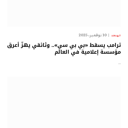
10 نوفمبر، 2025
الهدهد
ترامب يسقط «بي بي سي».. وثائقي يهزّ أعرق
مؤسسة إعلامية في العالم
…