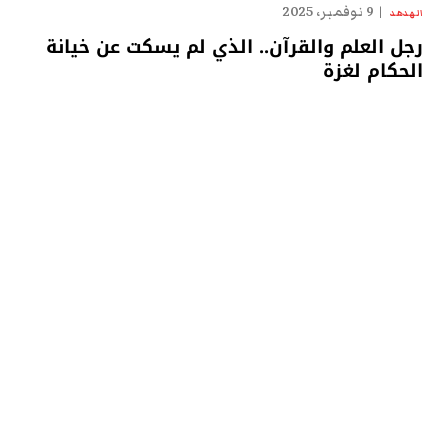
9 نوفمبر، 2025
الهدهد
رجل العلم والقرآن.. الذي لم يسكت عن خيانة
الحكام لغزة
…
© 2026 جميع الحقوق محفوظة. وطن يغرد خارج السرب
Contact us
Sitemap
من نحن / Who we are
Cookie Policy (EU)
سياسة الاستخدام والخصوصية