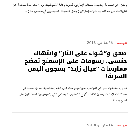
وطن – في فضيحة جديدة للنظام الإماراتي، فجرت وكالة “أسوشيتد برس” مفاجأة صادمة عن
انتهاكات مروعة قام بها ضباط إماراتيون بحق السجناء السياسيين في سجون عدن…
26 مارس، 2018
الهدهد
صعق و”شواء على النار” وانتهاك
جنسي.. رسومات على الإسفنج تفضح
ممارسات “عيال زايد” بسجون اليمن
السرية!
تداول ناشطون بمواقع التواصل صورا لرسومات على قطع إسفنجية، سربها سجناء في
معتقلات الإمارات بعدن تكشف أنواع التعذيب الوحشي التي يتعرض لها المعتقلين على
أيدي زباينة…
14 مارس، 2018
الهدهد