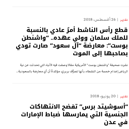
26 أغسطس، 2018
تقارير
قطع رأس الناشط أمرٌ عادي بالنسبة
للملك سلمان وولي عهده.. “واشنطن
بوست”: معارضة “آل سعود” صارت تودي
بصاحبها إلى الموت
نشرت صحيفة “واشنطن بوست” الأمريكية مقالا وصفت فيه الأنباء التي تحدثت عن نية
الرياض إعدام خمسة من النشطاء، بأنها تصرُّف بربري، مؤكدةً أن أي معارضة بالسعودية…
20 يونيو، 2018
تقارير
“أسوشيتد برس” تفضح الانتهاكات
الجنسية التي يمارسها ضباط الإمارات
في عدن