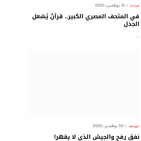
11 نوفمبر، 2025
حياتنا
في المتحف المصري الكبير.. قرآنٌ يُشعل
الجدل
…
10 نوفمبر، 2025
الهدهد
نفق رفح والجيش الذي لا يقهر!