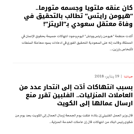
كان عنقه ملتويا وجسمه متورما..
“هيومن رايتس” تطالب بالتحقيق في
وفاة معتقل سعودي بـ”الريتز”!
أكدت منظمة “هيومن رايتس ووتش” اليوم وجود انتهاكات جسيمة بحقوق الإنسان في
المملكة، وقالت إنه على السعودية التحقيق الفوري في ادعاءات بسوء معاملة السلطات
لأشخاص بارزين،…
19 يناير، 2018
حياتنا
بسبب انتهاكات أدّت إلى انتحار عدد من
العاملات المنزليات.. الفلبين تقرر منع
ارسال عمالها إلى الكويت
قال وزير العمل الفلبيني إن بلاده علقت يوم الجمعة إرسال العمال إلى الكويت بعد يوم من
شكوى رئيس البلاد من انتهاكات قال إن عاملات الخدمة المنزلية…