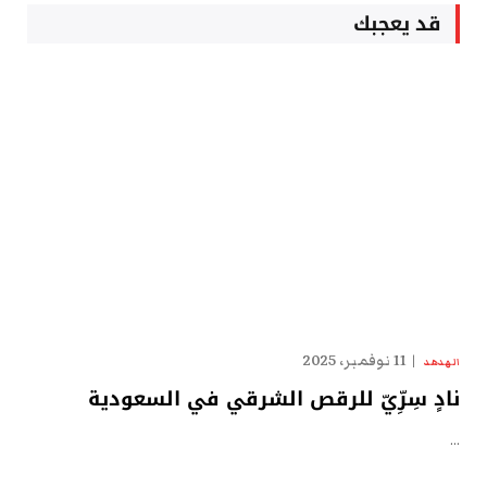
قد يعجبك
11 نوفمبر، 2025
الهدهد
نادٍ سِرِّيّ للرقص الشرقي في السعودية
…